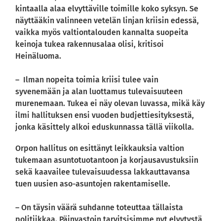
kintaalla alaa elvyttäville toimille koko syksyn. Se
näyttääkin valinneen vetelän linjan kriisin edessä,
vaikka myös valtiontalouden kannalta suopeita
keinoja tukea rakennusalaa olisi, kritisoi
Heinäluoma.
– Ilman nopeita toimia kriisi tulee vain
syvenemään ja alan luottamus tulevaisuuteen
murenemaan. Tukea ei näy olevan luvassa, mikä käy
ilmi hallituksen ensi vuoden budjettiesityksestä,
jonka käsittely alkoi eduskunnassa tällä viikolla.
Orpon hallitus on esittänyt leikkauksia valtion
tukemaan asuntotuotantoon ja korjausavustuksiin
sekä kaavailee tulevaisuudessa lakkauttavansa
tuen uusien aso-asuntojen rakentamiselle.
– On täysin väärä suhdanne toteuttaa tällaista
politiikkaa. Päinvastoin tarvitsisimme nyt elvytystä