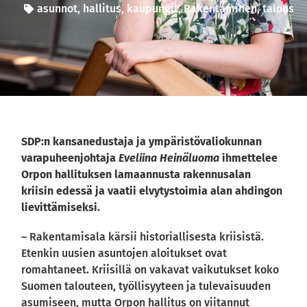
asunnot
,
hallitus
,
kaupungit
,
Rakentaminen
,
talous
SDP:n kansanedustaja ja ympäristövaliokunnan
varapuheenjohtaja
Eveliina Heinäluoma
ihmettelee
Orpon hallituksen lamaannusta rakennusalan
kriisin edessä ja vaatii elvytystoimia alan ahdingon
lievittämiseksi.
– Rakentamisala kärsii historiallisesta kriisistä.
Etenkin uusien asuntojen aloitukset ovat
romahtaneet. Kriisillä on vakavat vaikutukset koko
Suomen talouteen, työllisyyteen ja tulevaisuuden
asumiseen, mutta Orpon hallitus on viitannut