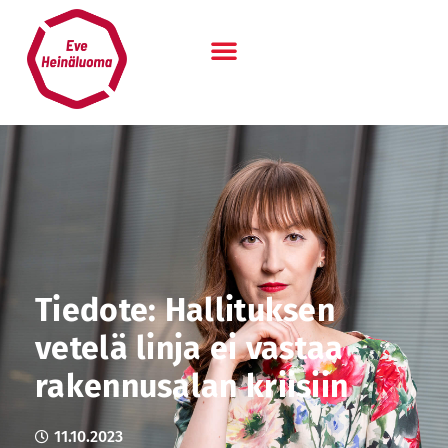
Siirry
sisältöön
Tiedote: Hallituksen
vetelä linja ei vastaa
rakennusalan kriisiin
11.10.2023