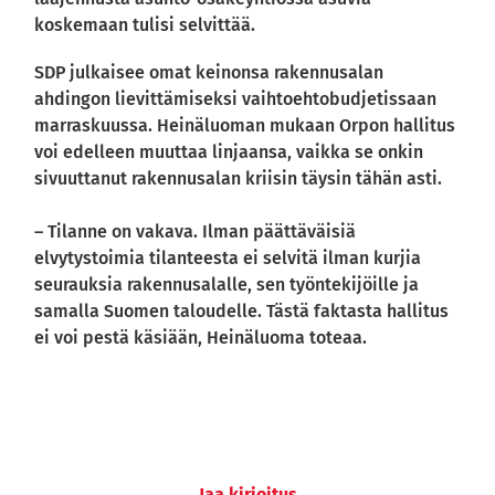
koskemaan tulisi selvittää.
SDP julkaisee omat keinonsa rakennusalan
ahdingon lievittämiseksi vaihtoehtobudjetissaan
marraskuussa. Heinäluoman mukaan Orpon hallitus
voi edelleen muuttaa linjaansa, vaikka se onkin
sivuuttanut rakennusalan kriisin täysin tähän asti.
– Tilanne on vakava. Ilman päättäväisiä
elvytystoimia tilanteesta ei selvitä ilman kurjia
seurauksia rakennusalalle, sen työntekijöille ja
samalla Suomen taloudelle. Tästä faktasta hallitus
ei voi pestä käsiään, Heinäluoma toteaa.
Jaa kirjoitus