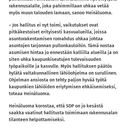
rakennusalalle, joka pahimmillaan uhkaa vetää
myös muun talouden lamaan, sanoo Heinäluoma.
– Jos hallitus ei nyt toimi, vaikutukset ovat
pitkäkestoiset erityisesti kasvualueilla, joissa
asuntorakentamisen romahdus uhkaa johtaa
asuntojen tarjonnan pullonkauloihin. Tämä nostaa
asumisen hintaa jo ennestään kalliilla alueilla ja on
siten uhka kaupunkiseutujen tulevaisuuden
työpaikoille ja kasvulle. Myös hallituksen päätös
hylätä valtakunnallinen lähiöohjelma on surullinen.
Ohjelman ansiosta on tehty paljon hyvää työtä
kaupunkien lähiöiden eriytymisen ehkäisemiseksi,
toteaa Heinäluoma.
Heinäluoma korostaa, että SDP on jo kesästä
saakka vaatinut hallitusta toimimaan rakennusalan
tilanteen helpottamiseksi.