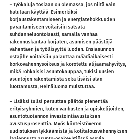
– Työkaluja tosiaan on olemassa, jos niitä vain
halutaan käyttää. Esimerkiksi
korjausrakentamiseen ja energiatehokkuuden
parantamiseen voitaisiin satsata
suhdanneluontoisesti, samalla vanhaa
rakennuskantaa korjaten, asumisen päästöjä
vähentäen ja työllisyyttä luoden. Ensiasunnon
ostajille voitaisiin palauttaa määräaikaisesti
korkovähennysoikeus ja korotettu alijäämähyvitys,
mikä rohkaisisi asuntokauppaa, tukisi uusien
asuntojen rakentamista sekä lisäisi alan
luottamusta, Heinäluoma muistuttaa.
– Lisäksi tulisi peruuttaa päätös pienentää
erityisryhmien, kuten vanhusten ja opiskelijoiden,
asuntotuotannon investointiavustuksen
avustusprosenttia. Myös kiinteistöveron
uudistuksen lykkäämistä ja kotitalousvähennyksen
laajennusta asunto-osakeyhtiössä asuvia