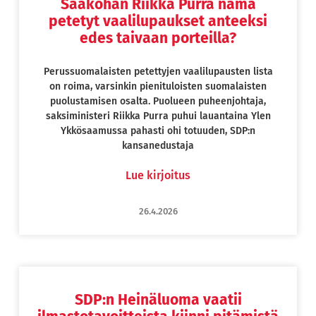
Saakohan Riikka Purra nämä
petetyt vaalilupaukset anteeksi
edes taivaan porteilla?
Perussuomalaisten petettyjen vaalilupausten lista
on roima, varsinkin pienituloisten suomalaisten
puolustamisen osalta. Puolueen puheenjohtaja,
saksiministeri Riikka Purra puhui lauantaina Ylen
Ykkösaamussa pahasti ohi totuuden, SDP:n
kansanedustaja
Lue kirjoitus
26.4.2026
SDP:n Heinäluoma vaatii