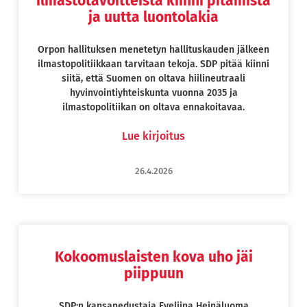
ilmastotavoitteista kiinni pitämistä
ja uutta luontolakia
Orpon hallituksen menetetyn hallituskauden jälkeen
ilmastopolitiikkaan tarvitaan tekoja. SDP pitää kiinni
siitä, että Suomen on oltava hiilineutraali
hyvinvointiyhteiskunta vuonna 2035 ja
ilmastopolitiikan on oltava ennakoitavaa.
Lue kirjoitus
26.4.2026
Kokoomuslaisten kova uho jäi
piippuun
SDP:n kansanedustaja Eveliina Heinäluoma