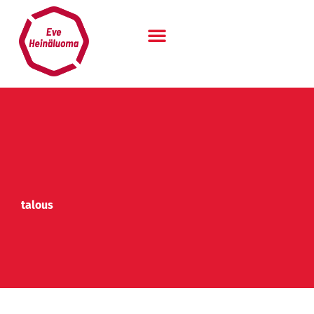
Siirry
sisältöön
talous