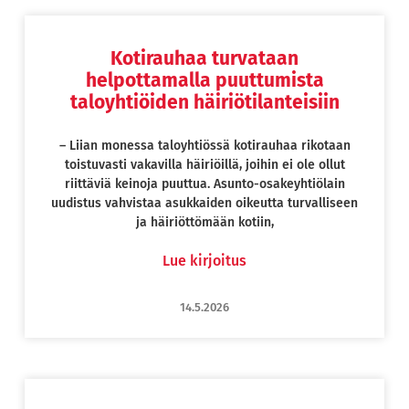
Kotirauhaa turvataan
Page
Page
Page
Page
helpottamalla puuttumista
taloyhtiöiden häiriötilanteisiin
– Liian monessa taloyhtiössä kotirauhaa rikotaan
toistuvasti vakavilla häiriöillä, joihin ei ole ollut
riittäviä keinoja puuttua. Asunto-osakeyhtiölain
uudistus vahvistaa asukkaiden oikeutta turvalliseen
ja häiriöttömään kotiin,
Lue kirjoitus
14.5.2026