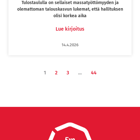
Tulostaululla on sellaiset massatyöttömyyden ja
olemattoman talouskasvun lukemat, että hallituksen
olisi korkea aika
Lue kirjoitus
14.4.2026
1
2
3
…
44