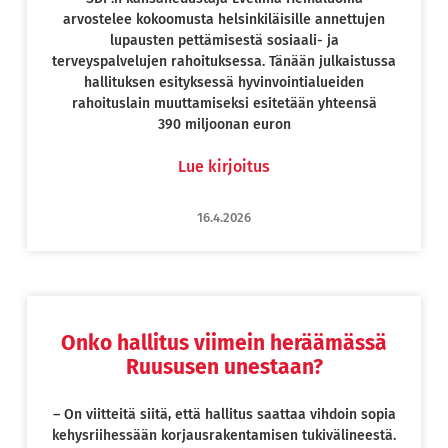
arvostelee kokoomusta helsinkiläisille annettujen
lupausten pettämisestä sosiaali- ja
terveyspalvelujen rahoituksessa. Tänään julkaistussa
hallituksen esityksessä hyvinvointialueiden
rahoituslain muuttamiseksi esitetään yhteensä
390 miljoonan euron
Lue kirjoitus
16.4.2026
Onko hallitus viimein heräämässä
Ruususen unestaan?
– On viitteitä siitä, että hallitus saattaa vihdoin sopia
kehysriihessään korjausrakentamisen tukivälineestä.