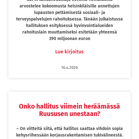
arvostelee kokoomusta helsinkiläisille annettujen
lupausten pettämisestä sosiaali- ja
terveyspalvelujen rahoituksessa. Tänään julkaistussa
hallituksen esityksessä hyvinvointialueiden
rahoituslain muuttamiseksi esitetään yhteensä
390 miljoonan euron
Lue kirjoitus
16.4.2026
Onko hallitus viimein heräämässä
Ruususen unestaan?
– On viitteitä siitä, että hallitus saattaa vihdoin sopia
kehysriihessään korjausrakentamisen tukivälineestä.