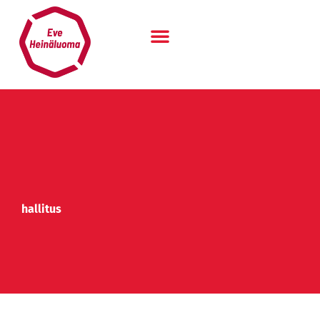
Siirry
sisältöön
hallitus