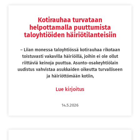
Kotirauhaa turvataan
Page
Page
Page
Page
helpottamalla puuttumista
taloyhtiöiden häiriötilanteisiin
– Liian monessa taloyhtiössä kotirauhaa rikotaan
toistuvasti vakavilla häiriöillä, joihin ei ole ollut
riittäviä keinoja puuttua. Asunto-osakeyhtiölain
uudistus vahvistaa asukkaiden oikeutta turvalliseen
ja häiriöttömään kotiin,
Lue kirjoitus
14.5.2026