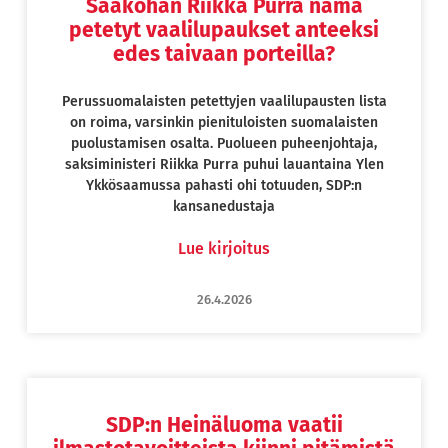
Saakohan Riikka Purra nämä
petetyt vaalilupaukset anteeksi
edes taivaan porteilla?
Perussuomalaisten petettyjen vaalilupausten lista
on roima, varsinkin pienituloisten suomalaisten
puolustamisen osalta. Puolueen puheenjohtaja,
saksiministeri Riikka Purra puhui lauantaina Ylen
Ykkösaamussa pahasti ohi totuuden, SDP:n
kansanedustaja
Lue kirjoitus
26.4.2026
SDP:n Heinäluoma vaatii