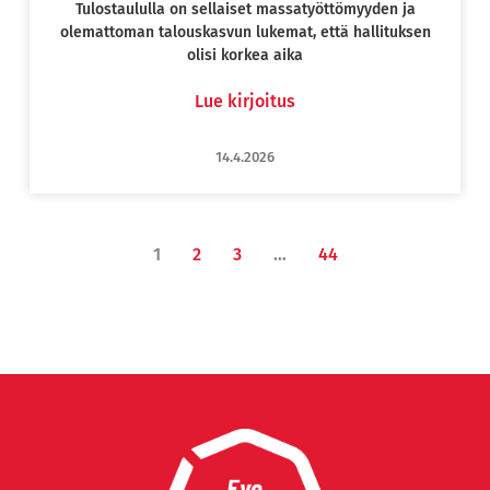
Tulostaululla on sellaiset massatyöttömyyden ja
olemattoman talouskasvun lukemat, että hallituksen
olisi korkea aika
Lue kirjoitus
14.4.2026
1
2
3
…
44