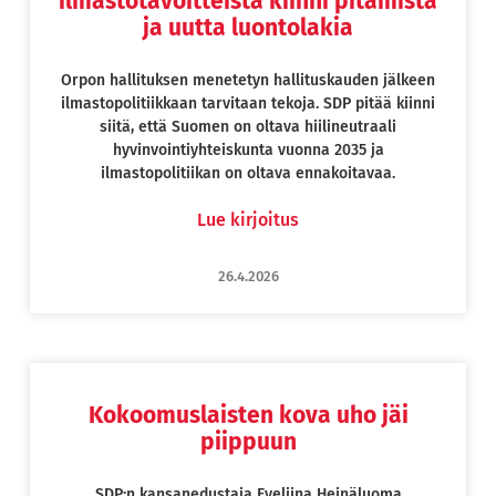
ilmastotavoitteista kiinni pitämistä
ja uutta luontolakia
Orpon hallituksen menetetyn hallituskauden jälkeen
ilmastopolitiikkaan tarvitaan tekoja. SDP pitää kiinni
siitä, että Suomen on oltava hiilineutraali
hyvinvointiyhteiskunta vuonna 2035 ja
ilmastopolitiikan on oltava ennakoitavaa.
Lue kirjoitus
26.4.2026
Kokoomuslaisten kova uho jäi
piippuun
SDP:n kansanedustaja Eveliina Heinäluoma