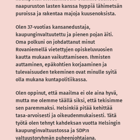
naapuruston lasten kanssa hyppiä lähimetsän
puroissa ja rakentaa majoja kuusenoksista.
Olen 37-vuotias kansanedustaja,
kaupunginvaltuutettu ja pienen pojan äiti.
Oma polkuni on johdattanut minut
Rovaniemellä vietettyjen opiskeluvuosien
kautta mukaan vaikuttamiseen. Ihmisten
auttaminen, epäkohtien korjaaminen ja
tulevaisuuden tekeminen ovat minulle syitä
olla mukana kuntapolitiikassa.
Olen oppinut, että maailma ei ole aina hyvä,
mutta me olemme täällä siksi, että tekisimme
sen paremmaksi. Helsinkiä pitää kehittää
tasa-arvoisesti ja oikeudenmukaisesti. Tätä
työtä olen tehnyt kahdeksan vuotta Helsingin
kaupunginvaltuustossa ja SDP:n
valtuustoryhmän puheenjohtajana.