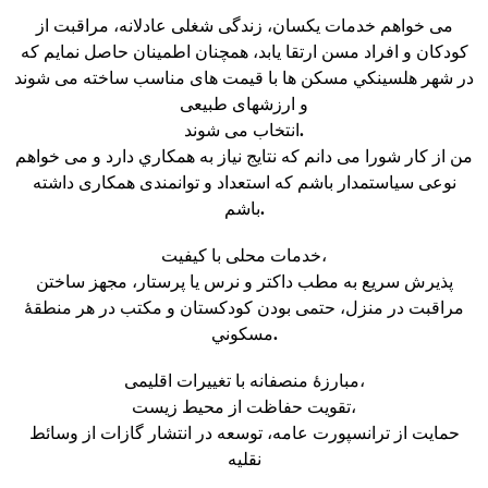
می خواهم خدمات یکسان، زندگی شغلی عادلانه، مراقبت از
کودکان و افراد مسن ارتقا یابد، همچنان اطمینان حاصل نمایم که
در شهر هلسینکي مسکن ها با قیمت های مناسب ساخته می شوند
و ارزشهای طبیعی
انتخاب می شوند.
من از کار شورا می دانم که نتایج نیاز به همکاري دارد و می خواهم
نوعی سیاستمدار باشم که استعداد و توانمندی همکاری داشته
باشم.
خدمات محلی با کیفیت،
پذیرش سریع به مطب داکتر و نرس یا پرستار، مجهز ساختن
مراقبت در منزل، حتمی بودن کودکستان و مکتب در هر منطقهٔ
مسکوني.
مبارزهٔ منصفانه با تغییرات اقلیمی،
تقویت حفاظت از محیط زیست،
حمایت از ترانسپورت عامه، توسعه در انتشار گازات از وسائط
نقليه