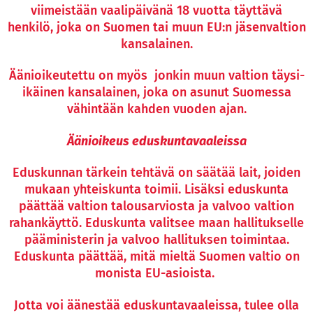
viimeistään vaalipäivänä 18 vuotta täyttävä
henkilö, joka on Suomen tai muun EU:n jäsenvaltion
kansalainen.
Äänioikeutettu on myös jonkin muun valtion täysi-
ikäinen kansalainen, joka on asunut Suomessa
vähintään kahden vuoden ajan.
Äänioikeus eduskuntavaaleissa
Eduskunnan tärkein tehtävä on säätää lait, joiden
mukaan yhteiskunta toimii. Lisäksi eduskunta
päättää valtion talousarviosta ja valvoo valtion
rahankäyttö. Eduskunta valitsee maan hallitukselle
pääministerin ja valvoo hallituksen toimintaa.
Eduskunta päättää, mitä mieltä Suomen valtio on
monista EU-asioista.
Jotta voi äänestää eduskuntavaaleissa, tulee olla