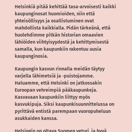
Helsinkiä pitää kehittää tasa-arvoisesti kaikki
kaupunginosat huomioiden, niin että
yhteisöllisyys ja osallistuminen ovat
mahdollista kaikkialla. Pidän tärkeänä, että
huolehdimme pitkän historian omaavien
lähiöiden viihtyisyydestä ja kehittymisestä
samalla, kun kaupunkiin rakentuu uusia
kaupunginosia.
Kaupungin kasvun rinnalla meidän täytyy
varjella lähimetsiä ja -puistojamme.
Haluamme, että Helsinki on jatkossakin
Euroopan vehreimpiä pääkaupunkeja.
Kasvavaan kaupunkiin liittyy myös
kasvukipuja. Siksi kaupunkisuunnittelussa on
pyrittävä entistä parempaan vuoropuheluun
asukkaiden kanssa.
Helsingin on oltava Suomen veturi, ja hyvä