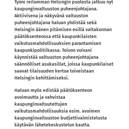
Työni reilumman Helsingin puolesta jatkuu nyt
kaupunginvaltuuston puheenjohtajana.
Aktiivisena ja näkyvänä valtuuston
puheenjohtajana haluan yhdistää sekä
Helsingin äänen pitämisen esillä valtakunnan
päätöksenteossa että kaupunkilaisten
vaikutusmahdollisuuksien parantamisen
kaupunkipolitiikassa. Toivon voivani
käynnistää valtuuston puheenjohtajana
säännölliset asukasillat, joissa kaupunkilaiset
saavat tilaisuuden kertoa toiveistaan
Helsingin kehittämiseksi.
Haluan myös edistää päätöksenteon
avoimuutta ja vahvistaa
kaupunginvaltuutettujen
vaikutusmahdollisuuksia esim. avoimen
kaupunginvaltuuston budjettivalmistelusta
käytävän lähetekeskustelun kautta.