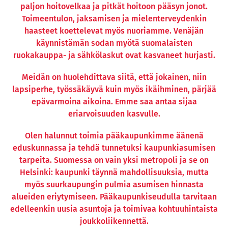
paljon hoitovelkaa ja pitkät hoitoon pääsyn jonot.
Toimeentulon, jaksamisen ja mielenterveydenkin
haasteet koettelevat myös nuoriamme. Venäjän
käynnistämän sodan myötä suomalaisten
ruokakauppa- ja sähkölaskut ovat kasvaneet hurjasti.
Meidän on huolehdittava siitä, että jokainen, niin
lapsiperhe, työssäkäyvä kuin myös ikäihminen, pärjää
epävarmoina aikoina. Emme saa antaa sijaa
eriarvoisuuden kasvulle.
Olen halunnut toimia pääkaupunkimme äänenä
eduskunnassa ja tehdä tunnetuksi kaupunkiasumisen
tarpeita. Suomessa on vain yksi metropoli ja se on
Helsinki: kaupunki täynnä mahdollisuuksia, mutta
myös suurkaupungin pulmia asumisen hinnasta
alueiden eriytymiseen. Pääkaupunkiseudulla tarvitaan
edelleenkin uusia asuntoja ja toimivaa kohtuuhintaista
joukkoliikennettä.