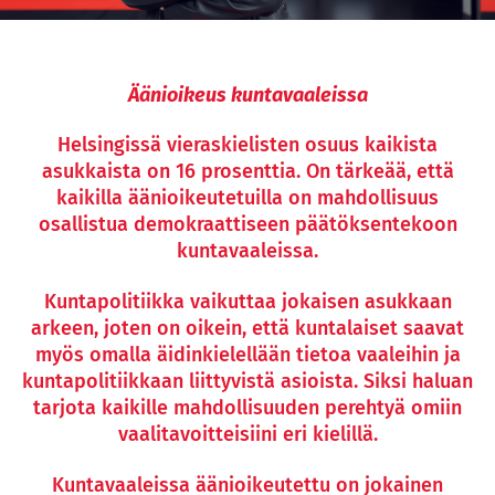
Äänioikeus kuntavaaleissa
Helsingissä vieraskielisten osuus kaikista
asukkaista on 16 prosenttia. On tärkeää, että
kaikilla äänioikeutetuilla on mahdollisuus
osallistua demokraattiseen päätöksentekoon
kuntavaaleissa.
Kuntapolitiikka vaikuttaa jokaisen asukkaan
arkeen, joten on oikein, että kuntalaiset saavat
myös omalla äidinkielellään tietoa vaaleihin ja
kuntapolitiikkaan liittyvistä asioista. Siksi haluan
tarjota kaikille mahdollisuuden perehtyä omiin
vaalitavoitteisiini eri kielillä.
Kuntavaaleissa äänioikeutettu on jokainen