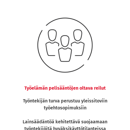
Työelämän pelisääntöjen oltava reilut
Työntekijän turva perustuu yleissitoviin
työehtosopimuksiin
Lainsäädäntöä kehitettävä suojaamaan
työntekijöitä hyväksikäyttötilanteissa