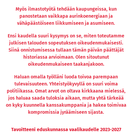
Myös ilmastotyötä tehdään kaupungeissa, kun
panostetaan vaikkapa aurinkoenergiaan ja
vähäpäästöiseen liikkumiseen ja asumiseen.
Ensi kaudella suuri kysymys on se, miten toteutamme
julkisen talouden sopeutuksen oikeudenmukaisesti.
Siinä onnistumisessa tullaan tämän päivän päättäjät
historiassa arvioimaan. Olen sitoutunut
oikeudenmukaiseen taakanjakoon.
Haluan omalla työlläni luoda toivoa parempaan
tulevaisuuteen. Yhteistyökyvyllä on suuri voima
politiikassa. Omat arvot on oltava kirkkaana mielessä,
jos haluaa saada tuloksia aikaan, mutta yhtä tärkeää
on kyky kuunnella kanssakumppania ja hakea toimivaa
kompromissia jyräämiseen sijasta.
Tavoitteeni eduskunnassa vaalikaudelle 2023-2027