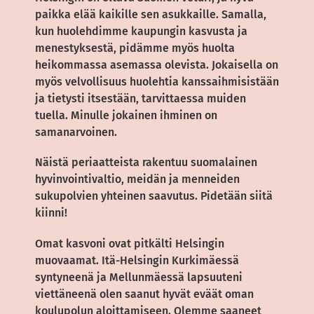
paikka elää kaikille sen asukkaille. Samalla,
kun huolehdimme kaupungin kasvusta ja
menestyksestä, pidämme myös huolta
heikommassa asemassa olevista. Jokaisella on
myös velvollisuus huolehtia kanssaihmisistään
ja tietysti itsestään, tarvittaessa muiden
tuella. Minulle jokainen ihminen on
samanarvoinen.
Näistä periaatteista rakentuu suomalainen
hyvinvointivaltio, meidän ja menneiden
sukupolvien yhteinen saavutus. Pidetään siitä
kiinni!
Omat kasvoni ovat pitkälti Helsingin
muovaamat. Itä-Helsingin Kurkimäessä
syntyneenä ja Mellunmäessä lapsuuteni
viettäneenä olen saanut hyvät eväät oman
koulupolun aloittamiseen. Olemme saaneet