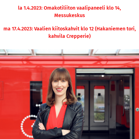
la 1.4.2023: Omakotiliiton vaalipaneeli klo 14,
Messukeskus
ma 17.4.2023: Vaalien kiitoskahvit klo 12 (Hakaniemen tori,
kahvila Crepperie)