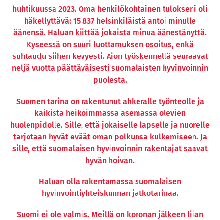
huhtikuussa 2023. Oma henkilökohtainen tulokseni oli
häkellyttävä: 15 837 helsinkiläistä antoi minulle
äänensä. Haluan kiittää jokaista minua äänestänyttä.
Kyseessä on suuri luottamuksen osoitus, enkä
suhtaudu siihen kevyesti. Aion työskennellä seuraavat
neljä vuotta päättäväisesti suomalaisten hyvinvoinnin
puolesta.
Suomen tarina on rakentunut ahkeralle työnteolle ja
kaikista heikoimmassa asemassa olevien
huolenpidolle. Sille, että jokaiselle lapselle ja nuorelle
tarjotaan hyvät eväät oman polkunsa kulkemiseen. Ja
sille, että suomalaisen hyvinvoinnin rakentajat saavat
hyvän hoivan.
Haluan olla rakentamassa suomalaisen
hyvinvointiyhteiskunnan jatkotarinaa.
Suomi ei ole valmis. Meillä on koronan jälkeen liian