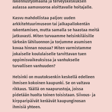
rakennustyömaana ja terveyskeskuksen
aulassa aamuvuoroa aloittavalle hoitajalle.
Kasvu mahdollistaa paljon: uuden
arkkitehtuurimuseon tai jalkapallokentän
rakentamisen, mutta samalla se haastaa meitä
jatkuvasti. Miten turvaamme helsinkiläisille
tärkeän lähiluonnon ja torjumme asumisen
kovaa hinnan nousua? Miten varmistamme
jokaiselle koululaiselle tarvittavan tuen
oppimisvaikeuksissa ja vanhukselle
turvallisen vanhuuden?
Helsinki on muutoksenkin keskellä edelleen
ihmisen kokoinen kaupunki. Se on valtava
rikkaus. Täällä on naapurustoja, joissa
pidetään huolta toinen toisistaan. Siivous- ja
kirpparipäivät keräävät kaupunginosan
ihmisiä yhteen.