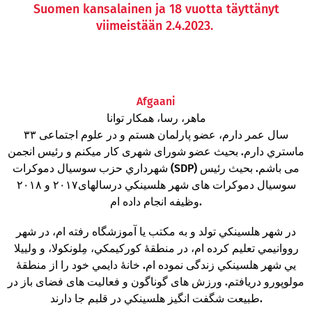
Suomen kansalainen ja 18 vuotta täyttänyt
viimeistään 2.4.2023.
Afgaani
ماهر، رسا، همکار توانا
۳۳ سال عمر دارم، عضو پارلمان هستم و در علوم اجتماعی
ماستري دارم. بحیث عضو شورای شهری کار میکنم و رئيس انجمن
شهرداري حزب سوسیال دموکرات (SDP) می باشم. بحیث رئیس
سوسیال دموکرات های شهر هلسینکي در‌سالهای‌۲۰۱۷ و ۲۰۱۸
وظیفه انجام داده ام.
در شهر هلسینکي تولد و به مکتب یا آموزشگاه‌ رفته ام، در شهر
رووانیمي تعلیم کرده ام، در منطقهٔ کورکیمکي، مِلونکولا، و ولییلا
یي شهر هلسینکي زندگی نموده ام. خانهٔ دایمي خود را از منطقهٔ
مولوپورو دریافتم. ورزش های گوناگون و فعالیت های فضای باز در
طبیعت شگفت انگیز هلسینکي در قلبم جا دارند.