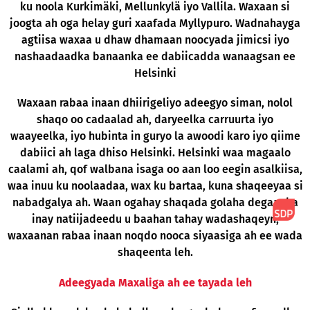
ku noola Kurkimäki, Mellunkylä iyo Vallila. Waxaan si
joogta ah oga helay guri xaafada Myllypuro. Wadnahayga
agtiisa waxaa u dhaw dhamaan noocyada jimicsi iyo
nashaadaadka banaanka ee dabiicadda wanaagsan ee
Helsinki
Waxaan rabaa inaan dhiirigeliyo adeegyo siman, nolol
shaqo oo cadaalad ah, daryeelka carruurta iyo
waayeelka, iyo hubinta in guryo la awoodi karo iyo qiime
dabiici ah laga dhiso Helsinki. Helsinki waa magaalo
caalami ah, qof walbana isaga oo aan loo eegin asalkiisa,
waa inuu ku noolaadaa, wax ku bartaa, kuna shaqeeyaa si
nabadgalya ah. Waan ogahay shaqada golaha degaanka
inay natiijadeedu u baahan tahay wadashaqeyn,
waxaanan rabaa inaan noqdo nooca siyaasiga ah ee wada
shaqeenta leh.
Adeegyada Maxaliga ah ee tayada leh