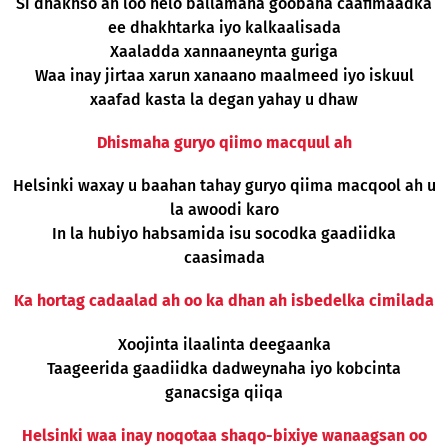
Si dhakhso ah loo helo ballamaha goobaha caafimaadka
ee dhakhtarka iyo kalkaalisada
Xaaladda xannaaneynta guriga
Waa inay jirtaa xarun xanaano maalmeed iyo iskuul
xaafad kasta la degan yahay u dhaw
Dhismaha guryo qiimo macquul ah
Helsinki waxay u baahan tahay guryo qiima macqool ah u
la awoodi karo
In la hubiyo habsamida isu socodka gaadiidka
caasimada
Ka hortag cadaalad ah oo ka dhan ah isbedelka cimilada
Xoojinta ilaalinta deegaanka
Taageerida gaadiidka dadweynaha iyo kobcinta
ganacsiga qiiqa
Helsinki waa inay noqotaa shaqo-bixiye wanaagsan oo