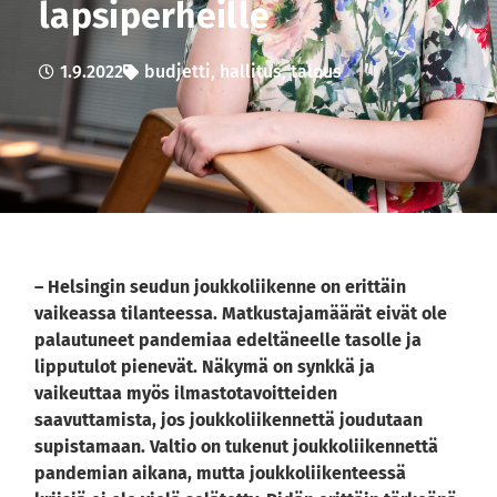
lapsiperheille
1.9.2022
budjetti
,
hallitus
,
talous
– Helsingin seudun joukkoliikenne on erittäin
vaikeassa tilanteessa. Matkustajamäärät eivät ole
palautuneet pandemiaa edeltäneelle tasolle ja
lipputulot pienevät. Näkymä on synkkä ja
vaikeuttaa myös ilmastotavoitteiden
saavuttamista, jos joukkoliikennettä joudutaan
supistamaan. Valtio on tukenut joukkoliikennettä
pandemian aikana, mutta joukkoliikenteessä