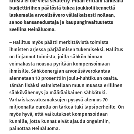
kriisiä ei ole vielä selätetty. Pidän erittäin tärkeänä
budjettiriihen päätöstä tukea joukkoliikennettä
laskemalla arvonlisävero väliaikaisesti nollaan,
sanoo kansanedustaja ja kaupunginvaltuutettu
Eveliina Heinäluoma.
– Hallitus myös päätti merkittävistä toimista
ihmisten arjessa pärjäämisen tukemiseksi. Hallitus
on linjannut toimista, joilla sähkön hinnan
voimakasta nousua pyritään kompensoimaan
ihmisille. Sähköenergian arvonlisäverokantaa
alennetaan 10 prosenttiin joulu-huhtikuun osalta.
Tämän lisäksi valmistellaan muun muassa erillinen
sähkövähennys ja määräaikainen sähkötuki.
Varhaiskasvatusmaksujen pysyvä alennus 70
miljoonalla eurolla on tärkeä tuki lapsiperheille. On
myös hyvä, että vaikutukset kompensoidaan
kunnille, jotta kunnat eivät ajaudu ongelmiin,
painottaa Heinäluoma.