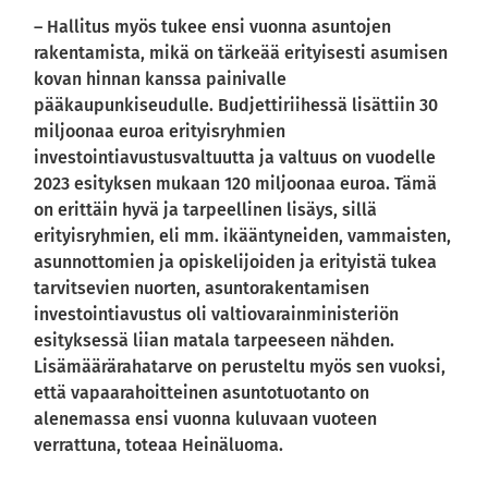
– Hallitus myös tukee ensi vuonna asuntojen
rakentamista, mikä on tärkeää erityisesti asumisen
kovan hinnan kanssa painivalle
pääkaupunkiseudulle. Budjettiriihessä lisättiin 30
miljoonaa euroa erityisryhmien
investointiavustusvaltuutta ja valtuus on vuodelle
2023 esityksen mukaan 120 miljoonaa euroa. Tämä
on erittäin hyvä ja tarpeellinen lisäys, sillä
erityisryhmien, eli mm. ikääntyneiden, vammaisten,
asunnottomien ja opiskelijoiden ja erityistä tukea
tarvitsevien nuorten, asuntorakentamisen
investointiavustus oli valtiovarainministeriön
esityksessä liian matala tarpeeseen nähden.
Lisämäärärahatarve on perusteltu myös sen vuoksi,
että vapaarahoitteinen asuntotuotanto on
alenemassa ensi vuonna kuluvaan vuoteen
verrattuna, toteaa Heinäluoma.