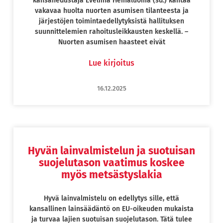
kansanedustaja Eveliina Heinäluoma (sd.) kantaa
vakavaa huolta nuorten asumisen tilanteesta ja
järjestöjen toimintaedellytyksistä hallituksen
suunnittelemien rahoitusleikkausten keskellä. –
Nuorten asumisen haasteet eivät
Lue kirjoitus
16.12.2025
Hyvän lainvalmistelun ja suotuisan
suojelutason vaatimus koskee
myös metsästyslakia
Hyvä lainvalmistelu on edellytys sille, että
kansallinen lainsäädäntö on EU-oikeuden mukaista
ja turvaa lajien suotuisan suojelutason. Tätä tulee