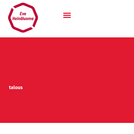
Siirry
sisältöön
talous