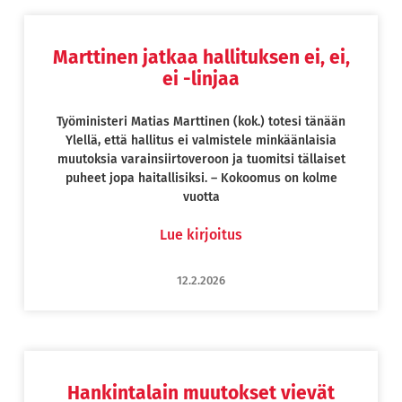
Marttinen jatkaa hallituksen ei, ei,
Page
Page
Page
Page
Page
Page
ei -linjaa
Työministeri Matias Marttinen (kok.) totesi tänään
Ylellä, että hallitus ei valmistele minkäänlaisia
muutoksia varainsiirtoveroon ja tuomitsi tällaiset
puheet jopa haitallisiksi. – Kokoomus on kolme
vuotta
Lue kirjoitus
12.2.2026
Hankintalain muutokset vievät