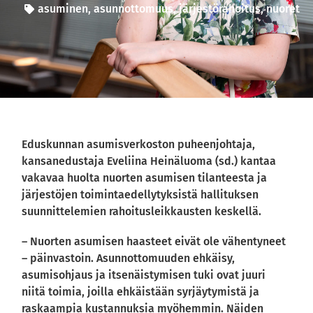
asuminen
,
asunnottomuus
,
järjestörahoitus
,
nuoret
Eduskunnan asumisverkoston puheenjohtaja,
kansanedustaja Eveliina Heinäluoma (sd.) kantaa
vakavaa huolta nuorten asumisen tilanteesta ja
järjestöjen toimintaedellytyksistä hallituksen
suunnittelemien rahoitusleikkausten keskellä.
– Nuorten asumisen haasteet eivät ole vähentyneet
– päinvastoin. Asunnottomuuden ehkäisy,
asumisohjaus ja itsenäistymisen tuki ovat juuri
niitä toimia, joilla ehkäistään syrjäytymistä ja
raskaampia kustannuksia myöhemmin. Näiden