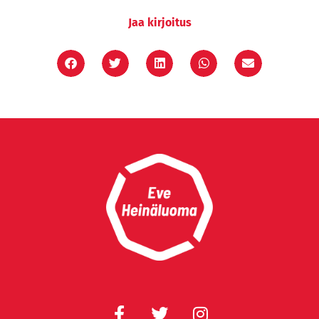
Jaa kirjoitus
F
T
I