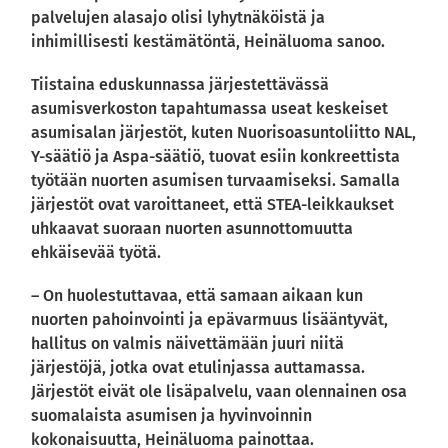
palvelujen alasajo olisi lyhytnäköistä ja
inhimillisesti kestämätöntä, Heinäluoma sanoo.
Tiistaina eduskunnassa järjestettävässä
asumisverkoston tapahtumassa useat keskeiset
asumisalan järjestöt, kuten Nuorisoasuntoliitto NAL,
Y-säätiö ja Aspa-säätiö, tuovat esiin konkreettista
työtään nuorten asumisen turvaamiseksi. Samalla
järjestöt ovat varoittaneet, että STEA-leikkaukset
uhkaavat suoraan nuorten asunnottomuutta
ehkäisevää työtä.
– On huolestuttavaa, että samaan aikaan kun
nuorten pahoinvointi ja epävarmuus lisääntyvät,
hallitus on valmis näivettämään juuri niitä
järjestöjä, jotka ovat etulinjassa auttamassa.
Järjestöt eivät ole lisäpalvelu, vaan olennainen osa
suomalaista asumisen ja hyvinvoinnin
kokonaisuutta, Heinäluoma painottaa.