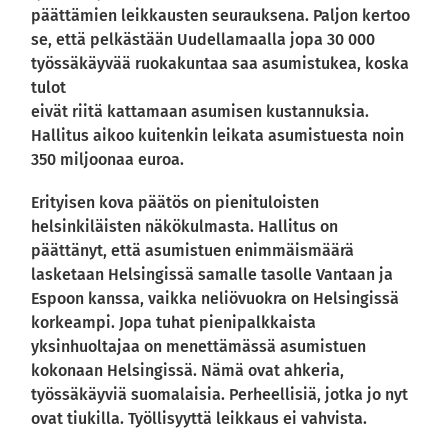
päättämien leikkausten seurauksena. Paljon kertoo
se, että pelkästään Uudellamaalla jopa 30 000
työssäkäyvää ruokakuntaa saa asumistukea, koska
tulot
eivät riitä kattamaan asumisen kustannuksia.
Hallitus aikoo kuitenkin leikata asumistuesta noin
350 miljoonaa euroa.
Erityisen kova päätös on pienituloisten
helsinkiläisten näkökulmasta. Hallitus on
päättänyt, että asumistuen enimmäismäärä
lasketaan Helsingissä samalle tasolle Vantaan ja
Espoon kanssa, vaikka neliövuokra on Helsingissä
korkeampi. Jopa tuhat pienipalkkaista
yksinhuoltajaa on menettämässä asumistuen
kokonaan Helsingissä. Nämä ovat ahkeria,
työssäkäyviä suomalaisia. Perheellisiä, jotka jo nyt
ovat tiukilla. Työllisyyttä leikkaus ei vahvista.