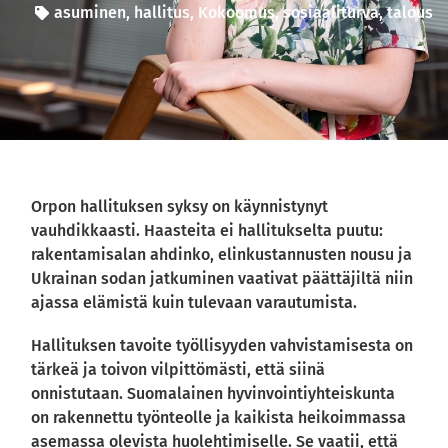
asuminen
,
hallitus
,
Kokoomus
,
sosiaaliturva
,
talous
Orpon hallituksen syksy on käynnistynyt
vauhdikkaasti. Haasteita ei hallitukselta puutu:
rakentamisalan ahdinko, elinkustannusten nousu ja
Ukrainan sodan jatkuminen vaativat päättäjiltä niin
ajassa elämistä kuin tulevaan varautumista.
Hallituksen tavoite työllisyyden vahvistamisesta on
tärkeä ja toivon vilpittömästi, että siinä
onnistutaan. Suomalainen hyvinvointiyhteiskunta
on rakennettu työnteolle ja kaikista heikoimmassa
asemassa olevista huolehtimiselle. Se vaatii, että