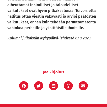
aiheuttamat inhimilliset ja taloudelliset
vaikutukset ovat hyvin pitkäkestoisia. Toivon, että
hallitus ottaa viestin vakavasti ja arvioi päätösten
vaikutukset, ennen kuin tehdään peruuttamatonta
vahinkoa perheille ja yksittäisille ihmisille.
Kolumni julkaistiin Nykypäivä-lehdessä 6.10.2023.
Jaa kirjoitus