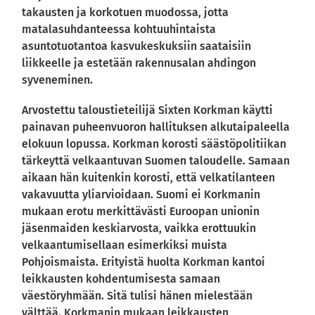
takausten ja korkotuen muodossa, jotta
matalasuhdanteessa kohtuuhintaista
asuntotuotantoa kasvukeskuksiin saataisiin
liikkeelle ja estetään rakennusalan ahdingon
syveneminen.
Arvostettu taloustieteilijä Sixten Korkman käytti
painavan puheenvuoron hallituksen alkutaipaleella
elokuun lopussa. Korkman korosti säästöpolitiikan
tärkeyttä velkaantuvan Suomen taloudelle. Samaan
aikaan hän kuitenkin korosti, että velkatilanteen
vakavuutta yliarvioidaan. Suomi ei Korkmanin
mukaan erotu merkittävästi Euroopan unionin
jäsenmaiden keskiarvosta, vaikka erottuukin
velkaantumisellaan esimerkiksi muista
Pohjoismaista. Erityistä huolta Korkman kantoi
leikkausten kohdentumisesta samaan
väestöryhmään. Sitä tulisi hänen mielestään
välttää. Korkmanin mukaan leikkausten