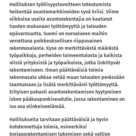
Hallituksen työllisyystavoitteen toteutumista
heikentää asuntomarkkinoiden syvä kriisi. Viime
viikkoina useita asuntorakentajia on kaatunut
tuoden mukanaan työttömyyttä ja talouden
epävarmuutta. Suomi on euroalueen maihin
verrattuna poikkeuksellisen riippuvainen
rakennusalasta. Kyse on merkittävästä määrästä
työpaikkoja, perheiden toimeentulosta ja kaikista
niistä yrityksistä ja työpaikoista, jotka linkittyvät
rakentamiseen. Ilman päättäväisiä toimia
rakennusala uhkaa vetää muun talouden perässään
taantumaan ja lisätä merkittävästi työttömyyttä.
Erityisen pahasti asuntorakentamisen hyytyminen
iskee pääkaupunkiseudulle, jossa rakentaminen on
iso osa elinkeinoelämää.
Hallitukselta tarvitaan päättäväisiä ja hyvin
kohdennettuja toimia, esimerkiksi
korjausrakentamisen tukemisen sekä valtion