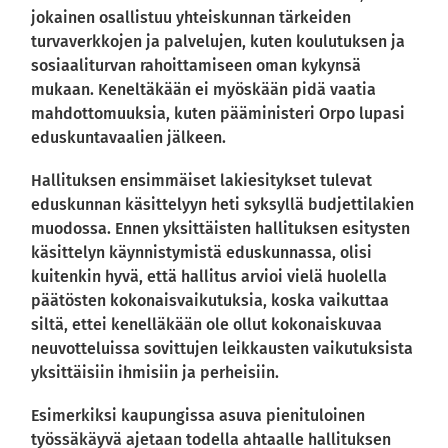
jokainen osallistuu yhteiskunnan tärkeiden
turvaverkkojen ja palvelujen, kuten koulutuksen ja
sosiaaliturvan rahoittamiseen oman kykynsä
mukaan. Keneltäkään ei myöskään pidä vaatia
mahdottomuuksia, kuten pääministeri Orpo lupasi
eduskuntavaalien jälkeen.
Hallituksen ensimmäiset lakiesitykset tulevat
eduskunnan käsittelyyn heti syksyllä budjettilakien
muodossa. Ennen yksittäisten hallituksen esitysten
käsittelyn käynnistymistä eduskunnassa, olisi
kuitenkin hyvä, että hallitus arvioi vielä huolella
päätösten kokonaisvaikutuksia, koska vaikuttaa
siltä, ettei kenelläkään ole ollut kokonaiskuvaa
neuvotteluissa sovittujen leikkausten vaikutuksista
yksittäisiin ihmisiin ja perheisiin.
Esimerkiksi kaupungissa asuva pienituloinen
työssäkäyvä ajetaan todella ahtaalle hallituksen