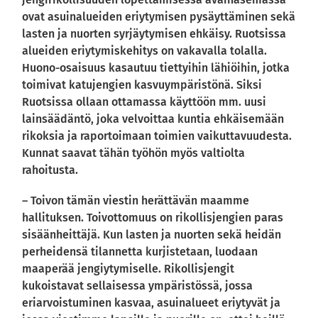
ovat asuinalueiden eriytymisen pysäyttäminen sekä
lasten ja nuorten syrjäytymisen ehkäisy. Ruotsissa
alueiden eriytymiskehitys on vakavalla tolalla.
Huono-osaisuus kasautuu tiettyihin lähiöihin, jotka
toimivat katujengien kasvuympäristönä. Siksi
Ruotsissa ollaan ottamassa käyttöön mm. uusi
lainsäädäntö, joka velvoittaa kuntia ehkäisemään
rikoksia ja raportoimaan toimien vaikuttavuudesta.
Kunnat saavat tähän työhön myös valtiolta
rahoitusta.
– Toivon tämän viestin herättävän maamme
hallituksen. Toivottomuus on rikollisjengien paras
sisäänheittäjä. Kun lasten ja nuorten sekä heidän
perheidensä tilannetta kurjistetaan, luodaan
maaperää jengiytymiselle. Rikollisjengit
kukoistavat sellaisessa ympäristössä, jossa
eriarvoistuminen kasvaa, asuinalueet eriytyvät ja