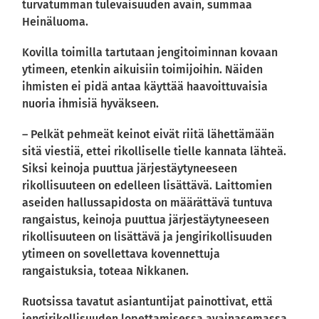
turvatumman tulevaisuuden avain, summaa
Heinäluoma.
Kovilla toimilla tartutaan jengitoiminnan kovaan
ytimeen, etenkin aikuisiin toimijoihin. Näiden
ihmisten ei pidä antaa käyttää haavoittuvaisia
nuoria ihmisiä hyväkseen.
– Pelkät pehmeät keinot eivät riitä lähettämään
sitä viestiä, ettei rikolliselle tielle kannata lähteä.
Siksi keinoja puuttua järjestäytyneeseen
rikollisuuteen on edelleen lisättävä. Laittomien
aseiden hallussapidosta on määrättävä tuntuva
rangaistus, keinoja puuttua järjestäytyneeseen
rikollisuuteen on lisättävä ja jengirikollisuuden
ytimeen on sovellettava kovennettuja
rangaistuksia, toteaa Nikkanen.
Ruotsissa tavatut asiantuntijat painottivat, että
jengirikollisuuden lopettamisessa avainasemassa