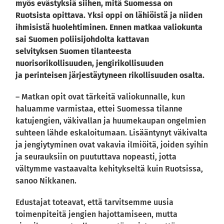
myös evästyksiä siihen, mitä Suomessa on
Ruotsista opittava. Yksi oppi on lähiöistä ja niiden
ihmisistä huolehtiminen. Ennen matkaa valiokunta
sai Suomen poliisijohdolta kattavan
selvityksen Suomen tilanteesta
nuorisorikollisuuden, jengirikollisuuden
ja perinteisen järjestäytyneen rikollisuuden osalta.
– Matkan opit ovat tärkeitä valiokunnalle, kun
haluamme varmistaa, ettei Suomessa tilanne
katujengien, väkivallan ja huumekaupan ongelmien
suhteen lähde eskaloitumaan. Lisääntynyt väkivalta
ja jengiytyminen ovat vakavia ilmiöitä, joiden syihin
ja seurauksiin on puututtava nopeasti, jotta
vältymme vastaavalta kehitykseltä kuin Ruotsissa,
sanoo Nikkanen.
Edustajat toteavat, että tarvitsemme uusia
toimenpiteitä jengien hajottamiseen, mutta