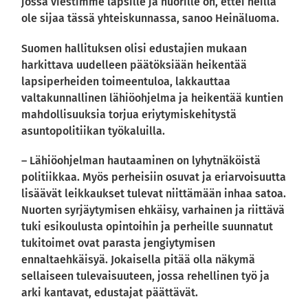
jossa viestimme lapsille ja nuorille on, ettei heillä
ole sijaa tässä yhteiskunnassa, sanoo Heinäluoma.
Suomen hallituksen olisi edustajien mukaan
harkittava uudelleen päätöksiään heikentää
lapsiperheiden toimeentuloa, lakkauttaa
valtakunnallinen lähiöohjelma ja heikentää kuntien
mahdollisuuksia torjua eriytymiskehitystä
asuntopolitiikan työkaluilla.
– Lähiöohjelman hautaaminen on lyhytnäköistä
politiikkaa. Myös perheisiin osuvat ja eriarvoisuutta
lisäävät leikkaukset tulevat niittämään inhaa satoa.
Nuorten syrjäytymisen ehkäisy, varhainen ja riittävä
tuki esikoulusta opintoihin ja perheille suunnatut
tukitoimet ovat parasta jengiytymisen
ennaltaehkäisyä. Jokaisella pitää olla näkymä
sellaiseen tulevaisuuteen, jossa rehellinen työ ja
arki kantavat, edustajat päättävät.