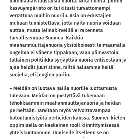
ulkomaalaistaustaisia nuoria. Niitä nuoria, joiden
kasvuympäristö on tutkitusti turvattomampi
verrattuna muihin nuoriin. Asia on edustajien
mukaan tunnistettava, jotta näitä nuoria voidaan
auttaa, mutta leimakirveillä ei rakenneta
turvallisempaa Suomea. Kaikkia
maahanmuuttajanuoria yksioikoisesti leimaamalla
ongelma ei vähene tippakaan, vaan päinvastoin:
tällainen politiikka syrjäyttää nuoria entisestään ja
ajaa heidät juuri sinne, miltä haluamme heitä
suojella, eli jengien pariin.
– Meidän on luotava näille nuorille luottamusta
tulevaan. Meidän on pystyttävä tukemaan
tehokkaammin maahanmuuttajanuoria ja heidän
perheitään. Tarvitaan myös velvoittavampaa
kotoutumistyötä perheiden kanssa. Suomen kielen
oppimisella on keskeinen rooli kiinnittymisessä
yhteiskuntaamme. Ihmiselle itselleen se on