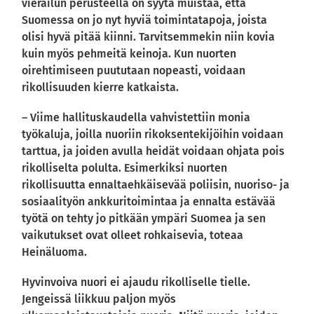
vierailun perusteella on syytä muistaa, että
Suomessa on jo nyt hyviä toimintatapoja, joista
olisi hyvä pitää kiinni. Tarvitsemmekin niin kovia
kuin myös pehmeitä keinoja. Kun nuorten
oirehtimiseen puututaan nopeasti, voidaan
rikollisuuden kierre katkaista.
– Viime hallituskaudella vahvistettiin monia
työkaluja, joilla nuoriin rikoksentekijöihin voidaan
tarttua, ja joiden avulla heidät voidaan ohjata pois
rikolliselta polulta. Esimerkiksi nuorten
rikollisuutta ennaltaehkäisevää poliisin, nuoriso- ja
sosiaalityön ankkuritoimintaa ja ennalta estävää
työtä on tehty jo pitkään ympäri Suomea ja sen
vaikutukset ovat olleet rohkaisevia, toteaa
Heinäluoma.
Hyvinvoiva nuori ei ajaudu rikolliselle tielle.
Jengeissä liikkuu paljon myös