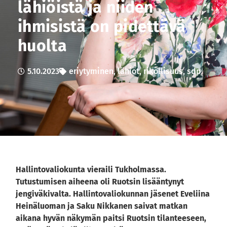
lähiöistä ja niiden
ihmisistä on pidettävä
huolta
5.10.2023
eriytyminen
,
lähiöt
,
rikollisuus
,
sdp
Hallintovaliokunta vieraili Tukholmassa.
Tutustumisen aiheena oli Ruotsin lisääntynyt
jengiväkivalta. Hallintovaliokunnan jäsenet Eveliina
Heinäluoman ja Saku Nikkanen saivat matkan
aikana hyvän näkymän paitsi Ruotsin tilanteeseen,