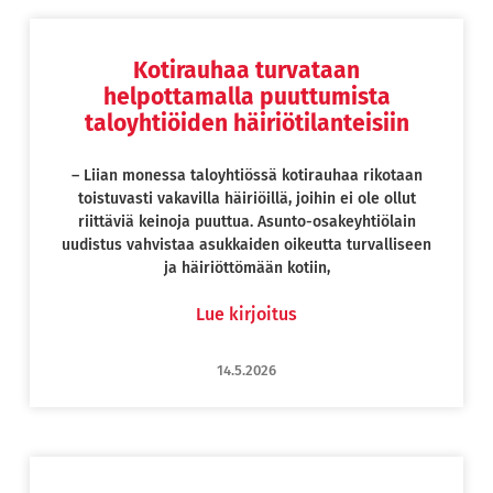
Kotirauhaa turvataan
Page
Page
Page
Page
helpottamalla puuttumista
taloyhtiöiden häiriötilanteisiin
– Liian monessa taloyhtiössä kotirauhaa rikotaan
toistuvasti vakavilla häiriöillä, joihin ei ole ollut
riittäviä keinoja puuttua. Asunto-osakeyhtiölain
uudistus vahvistaa asukkaiden oikeutta turvalliseen
ja häiriöttömään kotiin,
Lue kirjoitus
14.5.2026