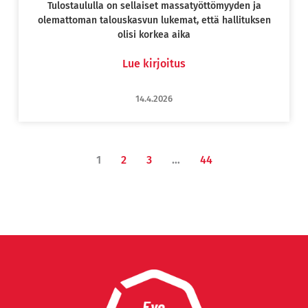
Tulostaululla on sellaiset massatyöttömyyden ja
olemattoman talouskasvun lukemat, että hallituksen
olisi korkea aika
Lue kirjoitus
14.4.2026
1
2
3
…
44