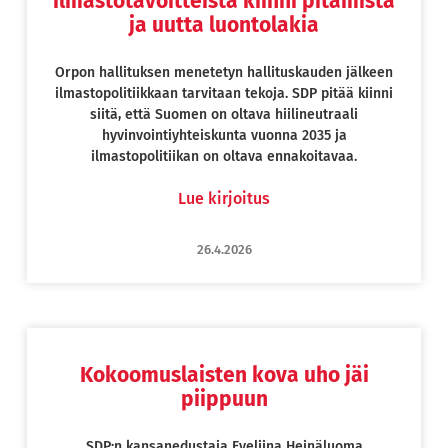
ilmastotavoitteista kiinni pitämistä
ja uutta luontolakia
Orpon hallituksen menetetyn hallituskauden jälkeen
ilmastopolitiikkaan tarvitaan tekoja. SDP pitää kiinni
siitä, että Suomen on oltava hiilineutraali
hyvinvointiyhteiskunta vuonna 2035 ja
ilmastopolitiikan on oltava ennakoitavaa.
Lue kirjoitus
26.4.2026
Kokoomuslaisten kova uho jäi
piippuun
SDP:n kansanedustaja Eveliina Heinäluoma