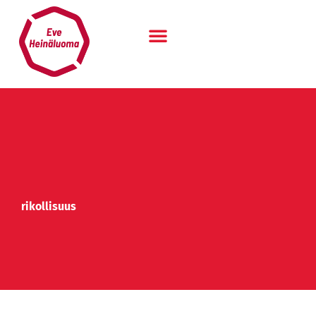
Siirry
sisältöön
rikollisuus