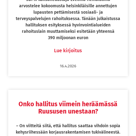
arvostelee kokoomusta helsinkiläisille annettujen
lupausten pettämisestä sosiaali- ja
terveyspalvelujen rahoituksessa. Tänään julkaistussa
hallituksen esityksessä hyvinvointialueiden
rahoituslain muuttamiseksi esitetään yhteensä
390 miljoonan euron
Lue kirjoitus
16.4.2026
Onko hallitus viimein heräämässä
Ruususen unestaan?
– On viitteitä siitä, että hallitus saattaa vihdoin sopia
kehysriihessään korjausrakentamisen tukivälineestä.