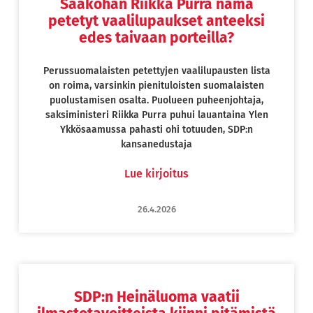
Saakohan Riikka Purra nämä
petetyt vaalilupaukset anteeksi
edes taivaan porteilla?
Perussuomalaisten petettyjen vaalilupausten lista
on roima, varsinkin pienituloisten suomalaisten
puolustamisen osalta. Puolueen puheenjohtaja,
saksiministeri Riikka Purra puhui lauantaina Ylen
Ykkösaamussa pahasti ohi totuuden, SDP:n
kansanedustaja
Lue kirjoitus
26.4.2026
SDP:n Heinäluoma vaatii