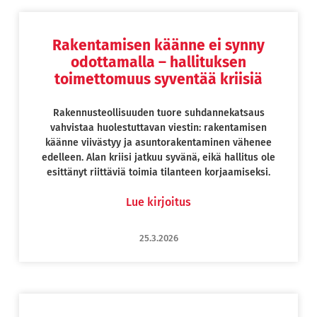
Rakentamisen käänne ei synny
Page
Page
Page
Page
Page
odottamalla – hallituksen
toimettomuus syventää kriisiä
Rakennusteollisuuden tuore suhdannekatsaus
vahvistaa huolestuttavan viestin: rakentamisen
käänne viivästyy ja asuntorakentaminen vähenee
edelleen. Alan kriisi jatkuu syvänä, eikä hallitus ole
esittänyt riittäviä toimia tilanteen korjaamiseksi.
Lue kirjoitus
25.3.2026