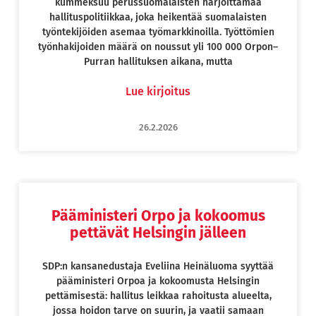
kummeksuu perussuomalaisten harjoittamaa
hallituspolitiikkaa, joka heikentää suomalaisten
työntekijöiden asemaa työmarkkinoilla. Työttömien
työnhakijoiden määrä on noussut yli 100 000 Orpon–
Purran hallituksen aikana, mutta
Lue kirjoitus
26.2.2026
Pääministeri Orpo ja kokoomus
pettävät Helsingin jälleen
SDP:n kansanedustaja Eveliina Heinäluoma syyttää
pääministeri Orpoa ja kokoomusta Helsingin
pettämisestä: hallitus leikkaa rahoitusta alueelta,
jossa hoidon tarve on suurin, ja vaatii samaan