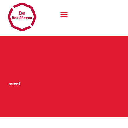
Siirry
sisältöön
aseet