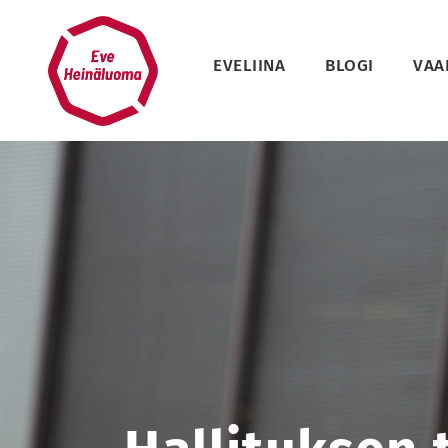
Siirry
sisältöön
EVELIINA
BLOGI
VAA