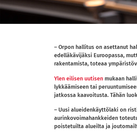
– Orpon hallitus on asettanut h
edelläkävijäksi Euroopassa, mut
rakentamista, toteaa ympäristöv
Ylen eilisen uutisen
mukaan halli
lykkäämiseen tai peruuntumiseen,
jatkossa kaavoitusta. Tähän luok
– Uusi alueidenkäyttölaki on rist
aurinkovoimahankkeiden toteutus
poistetuilta alueilta ja joutomai