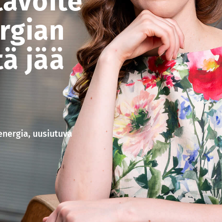
tavoite
rgian
ä jää
energia
,
uusiutuva