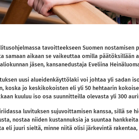
allitusohjelmassa tavoitteekseen Suomen nostamisen 
ta samaan aikaan se vaikeuttaa omilla päätöksillään a
aliokunnan jäsen, kansanedustaja Eveliina Heinäluoma 
tuksen uusi alueidenkäyttölaki voi johtaa yli sadan 
 koska jo keskikokoisten eli yli 50 hehtaarin kokoise
kaan kuuluu iso osa suunnitteilla olevasta yli 300 a
iriidassa luvituksen sujuvoittamisen kanssa, sillä se h
ta, nostaa niiden kustannuksia ja suuntaa hankkeita
lta eli juuri sieltä, minne niitä olisi järkevintä rake