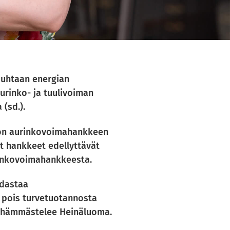
puhtaan energian
urinko- ja tuulivoiman
(sd.).
ison aurinkovoimahankkeen
t hankkeet edellyttävät
urinkovoimahankkeesta.
idastaa
 pois turvetuotannosta
ntaa, hämmästelee Heinäluoma.