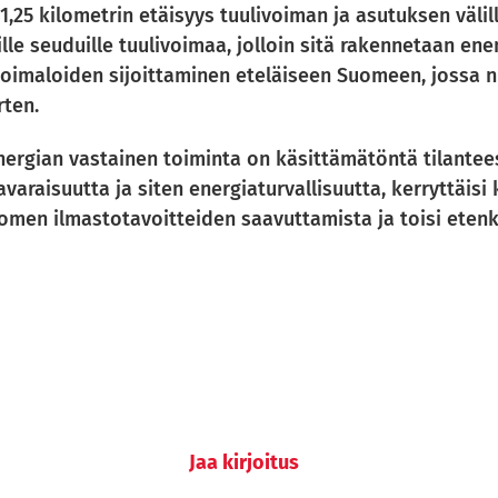
1,25 kilometrin etäisyys tuulivoiman ja asutuksen välil
lle seuduille tuulivoimaa, jolloin sitä rakennetaan 
ivoimaloiden sijoittaminen eteläiseen Suomeen, jossa 
rten.
nergian vastainen toiminta on käsittämätöntä tilantee
varaisuutta ja siten energiaturvallisuutta, kerryttäisi
Suomen ilmastotavoitteiden saavuttamista ja toisi ete
Jaa kirjoitus