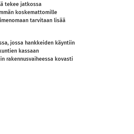
lä tekee jatkossa
enemmän koskemattomille
nimenomaan tarvitaan lisää
ssa, jossa hankkeiden käyntiin
 kuntien kassaan
nkin rakennusvaiheessa kovasti