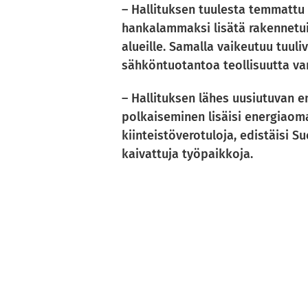
– Hallituksen tuulesta temmattu 
hankalammaksi lisätä rakennetui
alueille. Samalla vaikeutuu tuul
sähköntuotantoa teollisuutta va
– Hallituksen lähes uusiutuvan e
polkaiseminen lisäisi energiaoma
kiinteistöverotuloja, edistäisi 
kaivattuja työpaikkoja.