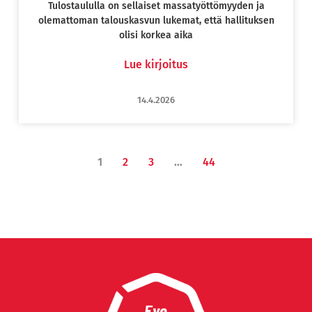
Tulostaululla on sellaiset massatyöttömyyden ja
olemattoman talouskasvun lukemat, että hallituksen
olisi korkea aika
Lue kirjoitus
14.4.2026
1
2
3
…
44