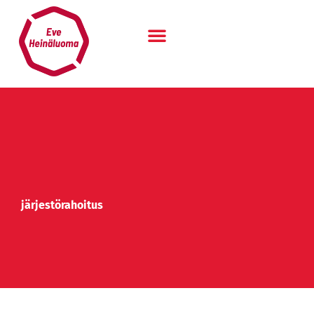
Siirry
sisältöön
järjestörahoitus