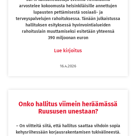
arvostelee kokoomusta helsinkiläisille annettujen
lupausten pettämisestä sosiaali- ja
terveyspalvelujen rahoituksessa. Tänään julkaistussa
hallituksen esityksessä hyvinvointialueiden
rahoituslain muuttamiseksi esitetään yhteensä
390 miljoonan euron
Lue kirjoitus
16.4.2026
Onko hallitus viimein heräämässä
Ruususen unestaan?
– On viitteitä siitä, että hallitus saattaa vihdoin sopia
kehysriihessään korjausrakentamisen tukivälineestä.