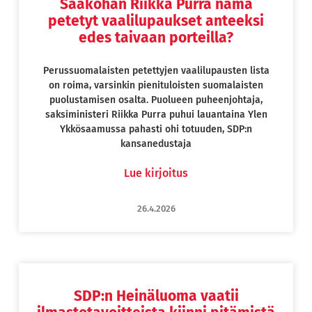
Saakohan Riikka Purra nämä
petetyt vaalilupaukset anteeksi
edes taivaan porteilla?
Perussuomalaisten petettyjen vaalilupausten lista
on roima, varsinkin pienituloisten suomalaisten
puolustamisen osalta. Puolueen puheenjohtaja,
saksiministeri Riikka Purra puhui lauantaina Ylen
Ykkösaamussa pahasti ohi totuuden, SDP:n
kansanedustaja
Lue kirjoitus
26.4.2026
SDP:n Heinäluoma vaatii