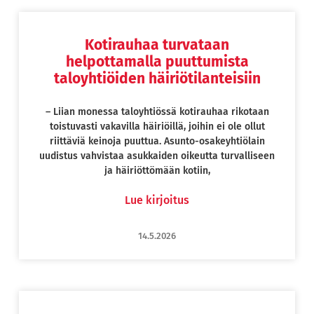
Kotirauhaa turvataan
Page
Page
Page
Page
helpottamalla puuttumista
taloyhtiöiden häiriötilanteisiin
– Liian monessa taloyhtiössä kotirauhaa rikotaan
toistuvasti vakavilla häiriöillä, joihin ei ole ollut
riittäviä keinoja puuttua. Asunto-osakeyhtiölain
uudistus vahvistaa asukkaiden oikeutta turvalliseen
ja häiriöttömään kotiin,
Lue kirjoitus
14.5.2026