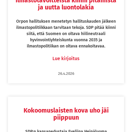
ilmastotavoitteista kiinni pitämistä
ja uutta luontolakia
Orpon hallituksen menetetyn hallituskauden jälkeen
ilmastopolitiikkaan tarvitaan tekoja. SDP pitää kiinni
siitä, että Suomen on oltava hiilineutraali
hyvinvointiyhteiskunta vuonna 2035 ja
ilmastopolitiikan on oltava ennakoitavaa.
Lue kirjoitus
26.4.2026
Kokoomuslaisten kova uho jäi
piippuun
SDP:n kansanedustaja Eveliina Heinäluoma