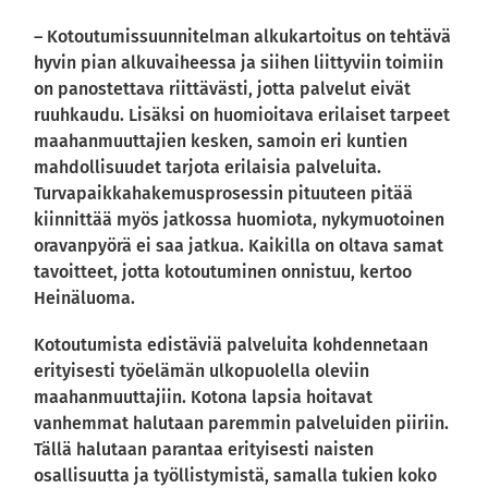
– Kotoutumissuunnitelman alkukartoitus on tehtävä
hyvin pian alkuvaiheessa ja siihen liittyviin toimiin
on panostettava riittävästi, jotta palvelut eivät
ruuhkaudu. Lisäksi on huomioitava erilaiset tarpeet
maahanmuuttajien kesken, samoin eri kuntien
mahdollisuudet tarjota erilaisia palveluita.
Turvapaikkahakemusprosessin pituuteen pitää
kiinnittää myös jatkossa huomiota, nykymuotoinen
oravanpyörä ei saa jatkua. Kaikilla on oltava samat
tavoitteet, jotta kotoutuminen onnistuu, kertoo
Heinäluoma.
Kotoutumista edistäviä palveluita kohdennetaan
erityisesti työelämän ulkopuolella oleviin
maahanmuuttajiin. Kotona lapsia hoitavat
vanhemmat halutaan paremmin palveluiden piiriin.
Tällä halutaan parantaa erityisesti naisten
osallisuutta ja työllistymistä, samalla tukien koko