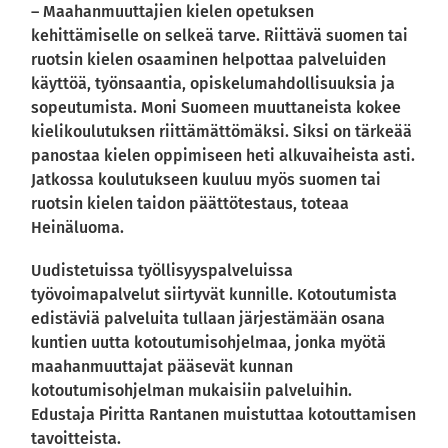
– Maahanmuuttajien kielen opetuksen
kehittämiselle on selkeä tarve. Riittävä suomen tai
ruotsin kielen osaaminen helpottaa palveluiden
käyttöä, työnsaantia, opiskelumahdollisuuksia ja
sopeutumista. Moni Suomeen muuttaneista kokee
kielikoulutuksen riittämättömäksi. Siksi on tärkeää
panostaa kielen oppimiseen heti alkuvaiheista asti.
Jatkossa koulutukseen kuuluu myös suomen tai
ruotsin kielen taidon päättötestaus, toteaa
Heinäluoma.
Uudistetuissa työllisyyspalveluissa
työvoimapalvelut siirtyvät kunnille. Kotoutumista
edistäviä palveluita tullaan järjestämään osana
kuntien uutta kotoutumisohjelmaa, jonka myötä
maahanmuuttajat pääsevät kunnan
kotoutumisohjelman mukaisiin palveluihin.
Edustaja Piritta Rantanen muistuttaa kotouttamisen
tavoitteista.