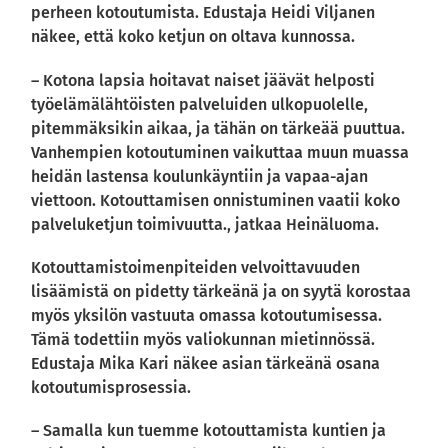
perheen kotoutumista. Edustaja Heidi Viljanen
näkee, että koko ketjun on oltava kunnossa.
– Kotona lapsia hoitavat naiset jäävät helposti
työelämälähtöisten palveluiden ulkopuolelle,
pitemmäksikin aikaa, ja tähän on tärkeää puuttua.
Vanhempien kotoutuminen vaikuttaa muun muassa
heidän lastensa koulunkäyntiin ja vapaa-ajan
viettoon. Kotouttamisen onnistuminen vaatii koko
palveluketjun toimivuutta., jatkaa Heinäluoma.
Kotouttamistoimenpiteiden velvoittavuuden
lisäämistä on pidetty tärkeänä ja on syytä korostaa
myös yksilön vastuuta omassa kotoutumisessa.
Tämä todettiin myös valiokunnan mietinnössä.
Edustaja Mika Kari näkee asian tärkeänä osana
kotoutumisprosessia.
– Samalla kun tuemme kotouttamista kuntien ja