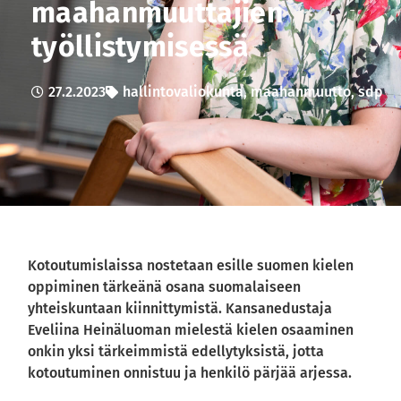
maahanmuuttajien
työllistymisessä
27.2.2023
hallintovaliokunta
,
maahanmuutto
,
sdp
Kotoutumislaissa nostetaan esille suomen kielen
oppiminen tärkeänä osana suomalaiseen
yhteiskuntaan kiinnittymistä. Kansanedustaja
Eveliina Heinäluoman mielestä kielen osaaminen
onkin yksi tärkeimmistä edellytyksistä, jotta
kotoutuminen onnistuu ja henkilö pärjää arjessa.