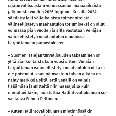
rajaturvallisuuslain voimassaolon määräaikaista
jatkamista vuoden 2026 loppuun. Kesällä 2024
säädetty laki väliaikaisista toimenpiteistä
välineellistetyn maahantulon torjumiseksi on ollut
voimassa pian vuoden ja sillä vastataan Venäjän
välineellistetyn maahantulon muodossa
harjoittamaan painostukseen.
– Suomen itärajan turvallisuuden takaaminen on
yhtä ajankohtaista kuin vuosi sitten. Venäjän
harjoittaman välineellistetyn maahantulon uhka ei
ole poistunut, vaan päinvastoin talven aikana on
nähty merkkejä siitä, että Venäjä on valmis
lisäämään jännitteitä niin maarajoilla kuin
merialueillakin, muistuttaa Hallintovaliokunnan sd-
vastaava Eemeli Peltonen.
– Kuten Hallintovaliokunnan mietinnössäkin