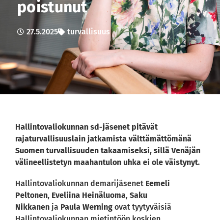
poistunut
27.5.2025
turvallisuus
Hallintovaliokunnan sd-jäsenet pitävät
rajaturvallisuuslain jatkamista välttämättömänä
Suomen turvallisuuden takaamiseksi, sillä Venäjän
välineellistetyn maahantulon uhka ei ole väistynyt.
Hallintovaliokunnan demarijäsenet
Eemeli
Peltonen
,
Eveliina Heinäluoma
,
Saku
Nikkanen
ja
Paula Werning
ovat tyytyväisiä
Hallintovaliokunnan mietintöön koskien