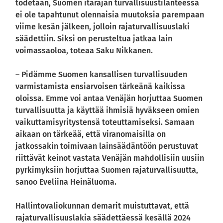
todetaan, Suomen itärajan turvallisuustilanteessa
ei ole tapahtunut olennaisia muutoksia parempaan
viime kesän jälkeen, jolloin rajaturvallisuuslaki
säädettiin. Siksi on perusteltua jatkaa lain
voimassaoloa, toteaa Saku Nikkanen.
– Pidämme Suomen kansallisen turvallisuuden
varmistamista ensiarvoisen tärkeänä kaikissa
oloissa. Emme voi antaa Venäjän horjuttaa Suomen
turvallisuutta ja käyttää ihmisiä hyväkseen omien
vaikuttamisyritystensä toteuttamiseksi. Samaan
aikaan on tärkeää, että viranomaisilla on
jatkossakin toimivaan lainsäädäntöön perustuvat
riittävät keinot vastata Venäjän mahdollisiin uusiin
pyrkimyksiin horjuttaa Suomen rajaturvallisuutta,
sanoo Eveliina Heinäluoma.
Hallintovaliokunnan demarit muistuttavat, että
rajaturvallisuuslakia säädettäessä kesällä 2024