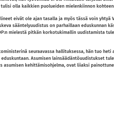
ulisi olla kaikkien puolueiden mielenkiinnon kohtee
ineet eivät ole ajan tasalla ja myös tässä voin yhtyä 
keva sääntelyuudistus on parhaillaan eduskunnan käsit
:n mielestä pitkän korkotukimallin uudistamista tulee
toministerinä seuraavassa hallituksessa, hän tuo heti
 eduskuntaan. Asumisen lainsäädäntöuudistukset tulee 
s asumisen kehittämisohjelma, ovat liiaksi painottune