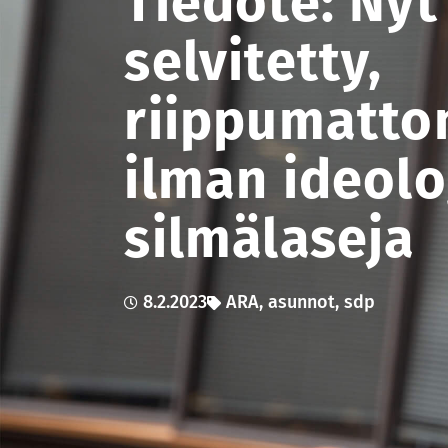
Tiedote: Nyt
selvitetty,
riippumatto
ilman ideolo
silmälaseja
8.2.2023
ARA
,
asunnot
,
sdp