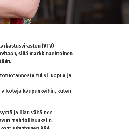
 tarkastusviraston (VTV)
rvitaan, sillä markkinaehtoinen
tään.
totuotannosta tulisi luopua ja
sia koteja kaupunkeihin, kuten
yntä ja liian vähäinen
svun mahdollisuuksiin.
i kohtuuhintaisen ARA-