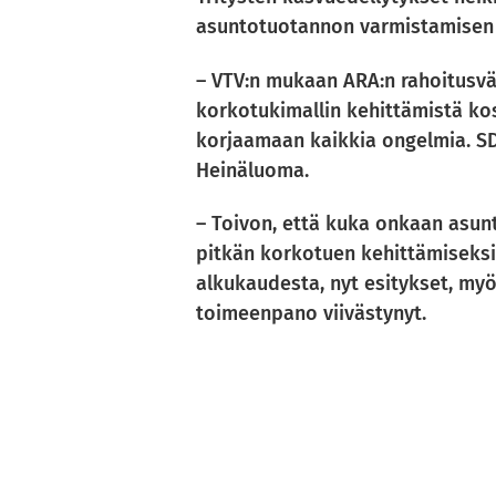
asuntotuotannon varmistamisen t
– VTV:n mukaan ARA:n rahoitusväl
korkotukimallin kehittämistä kos
korjaamaan kaikkia ongelmia. SDP
Heinäluoma.
– Toivon, että kuka onkaan asun
pitkän korkotuen kehittämiseksi
alkukaudesta, nyt esitykset, myö
toimeenpano viivästynyt.