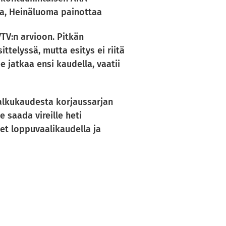
na, Heinäluoma painottaa
VTV:n arvioon. Pitkän
telyssä, mutta esitys ei riitä
 jatkaa ensi kaudella, vaatii
 alkukaudesta korjaussarjan
saada vireille heti
et loppuvaalikaudella ja