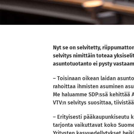
Nyt se on selvitetty, riippumatto
selvitys nimittäin toteaa yksisel
asuntotuotanto ei pysty vastaam
– Toisinaan oikean laidan asunto
rahoittaa ihmisten asuminen asu
Me haluamme SDP:ssä kehittää ARA
VTV:n selvitys suosittaa, tiivist
– Erityisesti pääkaupunkiseutu k
tarjonta vaikuttavat koko Suome
Yritysten kasvuedellytykset heikk