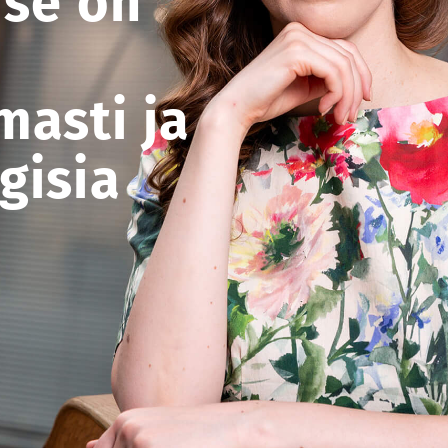
 se on
masti ja
gisia