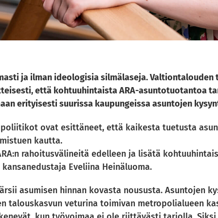
masti ja ilman ideologisia silmälaseja. Valtiontalouden
itteisesti, että kohtuuhintaista ARA-asuntotuotantoa ta
aan erityisesti suurissa kaupungeissa asuntojen kysyn
poliitikot ovat esittäneet, että kaikesta tuetusta asun
mistuen kautta.
:n rahoitusvälineitä edelleen ja lisätä kohtuuhintai
ää kansanedustaja Eveliina Heinäluoma.
ärsii asumisen hinnan kovasta noususta. Asuntojen kys
n talouskasvun veturina toimivan metropolialueen ka
enevät, kun työvoimaa ei ole riittävästi tarjolla. Siks