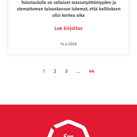
Tulostaululla on sellaiset massatyöttömyyden ja
olemattoman talouskasvun lukemat, että hallituksen
olisi korkea aika
Lue kirjoitus
14.4.2026
1
2
3
…
44