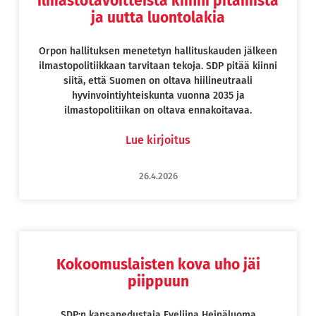
ilmastotavoitteista kiinni pitämistä
ja uutta luontolakia
Orpon hallituksen menetetyn hallituskauden jälkeen
ilmastopolitiikkaan tarvitaan tekoja. SDP pitää kiinni
siitä, että Suomen on oltava hiilineutraali
hyvinvointiyhteiskunta vuonna 2035 ja
ilmastopolitiikan on oltava ennakoitavaa.
Lue kirjoitus
26.4.2026
Kokoomuslaisten kova uho jäi
piippuun
SDP:n kansanedustaja Eveliina Heinäluoma