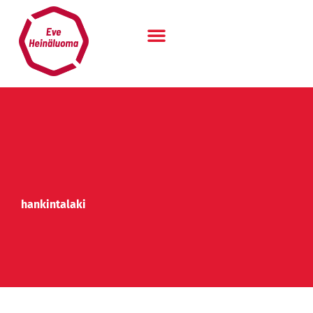
Siirry
sisältöön
hankintalaki