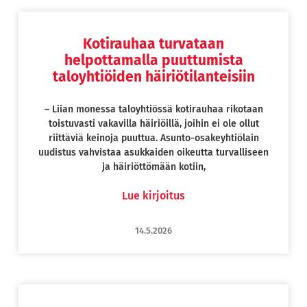
Kotirauhaa turvataan
Page
Page
Page
Page
helpottamalla puuttumista
taloyhtiöiden häiriötilanteisiin
– Liian monessa taloyhtiössä kotirauhaa rikotaan
toistuvasti vakavilla häiriöillä, joihin ei ole ollut
riittäviä keinoja puuttua. Asunto-osakeyhtiölain
uudistus vahvistaa asukkaiden oikeutta turvalliseen
ja häiriöttömään kotiin,
Lue kirjoitus
14.5.2026