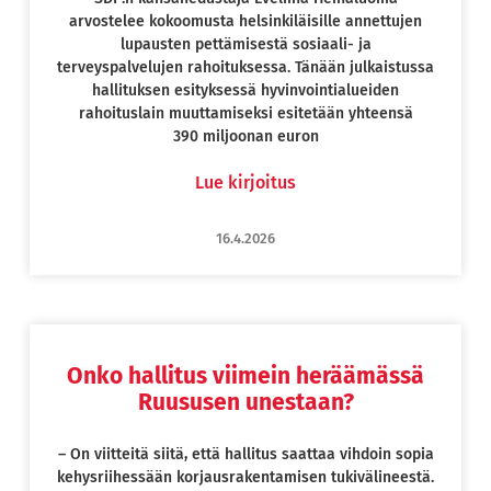
arvostelee kokoomusta helsinkiläisille annettujen
lupausten pettämisestä sosiaali- ja
terveyspalvelujen rahoituksessa. Tänään julkaistussa
hallituksen esityksessä hyvinvointialueiden
rahoituslain muuttamiseksi esitetään yhteensä
390 miljoonan euron
Lue kirjoitus
16.4.2026
Onko hallitus viimein heräämässä
Ruususen unestaan?
– On viitteitä siitä, että hallitus saattaa vihdoin sopia
kehysriihessään korjausrakentamisen tukivälineestä.