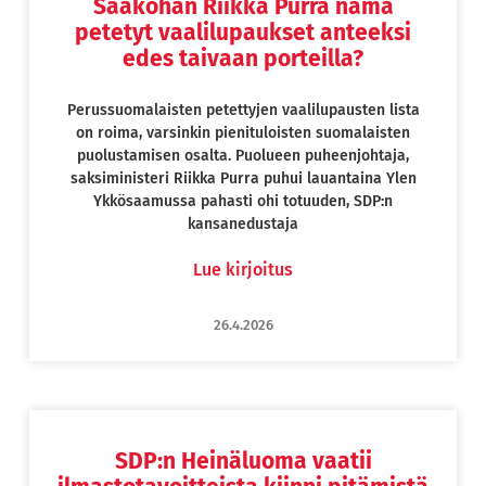
Saakohan Riikka Purra nämä
petetyt vaalilupaukset anteeksi
edes taivaan porteilla?
Perussuomalaisten petettyjen vaalilupausten lista
on roima, varsinkin pienituloisten suomalaisten
puolustamisen osalta. Puolueen puheenjohtaja,
saksiministeri Riikka Purra puhui lauantaina Ylen
Ykkösaamussa pahasti ohi totuuden, SDP:n
kansanedustaja
Lue kirjoitus
26.4.2026
SDP:n Heinäluoma vaatii