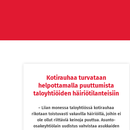
Kotirauhaa turvataan
helpottamalla puuttumista
taloyhtiöiden häiriötilanteisiin
– Liian monessa taloyhtiössä kotirauhaa
rikotaan toistuvasti vakavilla häiriöillä, joihin ei
ole ollut riittäviä keinoja puuttua. Asunto-
osakeyhtiölain uudistus vahvistaa asukkaiden