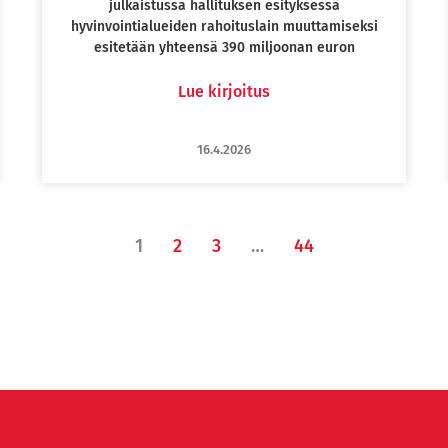
julkaistussa hallituksen esityksessä
hyvinvointialueiden rahoituslain muuttamiseksi
esitetään yhteensä 390 miljoonan euron
Lue kirjoitus
16.4.2026
1
2
3
…
44