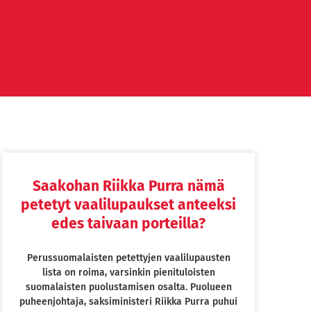
Saakohan Riikka Purra nämä
petetyt vaalilupaukset anteeksi
edes taivaan porteilla?
Perussuomalaisten petettyjen vaalilupausten
lista on roima, varsinkin pienituloisten
suomalaisten puolustamisen osalta. Puolueen
puheenjohtaja, saksiministeri Riikka Purra puhui