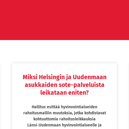
Miksi Helsingin ja Uudenmaan
Page
Page
Page
Page
asukkaiden sote-palveluista
leikataan eniten?
Hallitus esittää hyvinvointialueiden
rahoitusmalliin muutoksia, jotka kohdistavat
kohtuuttomia rahoitusleikkauksia
Länsi‑Uudenmaan hyvinvointialueelle ja