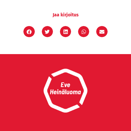
Jaa kirjoitus
F
T
I