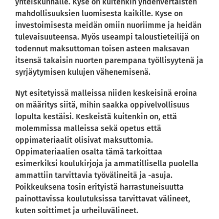
yhteiskunnalle. Kyse on kuitenkin yhdenvertaisten
mahdollisuuksien luomisesta kaikille. Kyse on
investoimisesta meidän omiin nuoriimme ja heidän
tulevaisuuteensa. Myös useampi taloustieteilijä on
todennut maksuttoman toisen asteen maksavan
itsensä takaisin nuorten parempana työllisyytenä ja
syrjäytymisen kulujen vähenemisenä.
Nyt esitetyissä malleissa niiden keskeisinä eroina
on määritys siitä, mihin saakka oppivelvollisuus
lopulta kestäisi. Keskeistä kuitenkin on, että
molemmissa malleissa sekä opetus että
oppimateriaalit olisivat maksuttomia.
Oppimateriaalien osalta tämä tarkoittaa
esimerkiksi koulukirjoja ja ammatillisella puolella
ammattiin tarvittavia työvälineitä ja -asuja.
Poikkeuksena tosin erityistä harrastuneisuutta
painottavissa koulutuksissa tarvittavat välineet,
kuten soittimet ja urheiluvälineet.