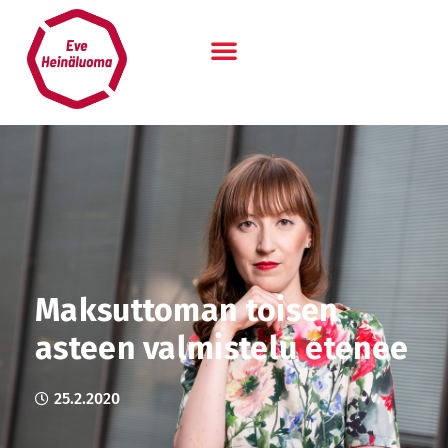
Siirry
sisältöön
Maksuttoman toisen
asteen valmistelu etenee
25.2.2020