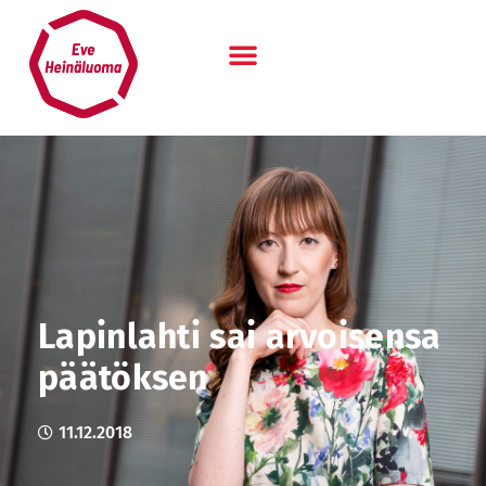
Siirry
sisältöön
Lapinlahti sai arvoisensa
päätöksen
11.12.2018