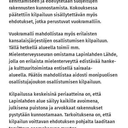
kehittämiseen ja edellytetään suojeltujen
rakennusten kunnostamista. Kokouksessa
päätettiin kilpailuun sisällytettävän myös
ehdotukset, jotka perustuvat vuokramalliin.
Vuokramalli mahdollistaa myös erilaisten
kansalaisjärjestöjen osallistumisen kilpailuun.
Tällä hetkellä alueella toimii mm.
Mielenterveysseuran omistama Lapinlahden Lähde,
jolla on erilaista mielenterveyttä edistävää hanke-
ja kulttuuritoimintaa entisellä sairaala-
alueella. Päätös mahdollistaa aidosti monipuolisen
osallistujajoukon osallistumisen kilpailuun.
Kilpailussa keskeisinä periaatteina on, että
Lapinlahden alue säilyy kaikille avoimena,
julkisena puistona ja arvokkaat rakennukset
pystytään kunnostamaan. Tarkoituksena on, että
kilpailun voittavan ehdotuksen pohjalta laaditaan