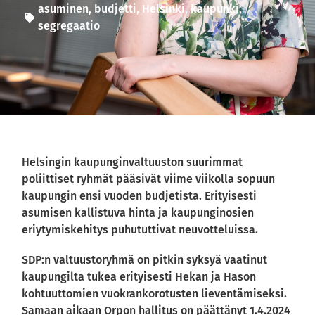
asuminen
,
budjetti
,
Helsinki
,
kaupunki
,
segregaatio
Helsingin kaupunginvaltuuston suurimmat
poliittiset ryhmät pääsivät viime viikolla sopuun
kaupungin ensi vuoden budjetista. Erityisesti
asumisen kallistuva hinta ja kaupunginosien
eriytymiskehitys puhututtivat neuvotteluissa.
SDP:n valtuustoryhmä on pitkin syksyä vaatinut
kaupungilta tukea erityisesti Hekan ja Hason
kohtuuttomien vuokrankorotusten lieventämiseksi.
Samaan aikaan Orpon hallitus on päättänyt 1.4.2024