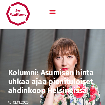
Siirry
sisältöön
Kolumni: Asumisen hinta
uhkaa ajaa pienituloiset
ahdinkoon Helsingissä
12.11.2023