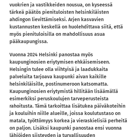
vuokrien ja vastikkeiden nousua, on kyseessä
tärkeä päätös pienituloisten helsinkiläisten
ahdingon lievittämiseksi. Arjen kasvavien
kustannusten keskellä on huolehdittava siitä, että
myös pienituloisilla on mahdollisuus asua
pääkaupungissa.
Vuonna 2024 Helsinki panostaa myös
kaupunginosien eriytymisen ehkäisemiseen.
Helsingin tulee olla viihtyisä ja laadukkaita
palveluita tarjoava kaupunki aivan kaikille
helsinkiläisille, postinumeroon katsomatta.
Kaupunginosien eriytymistä hillitään lisäämällä
esimerkiksi peruskoulujen tarveperusteista
rahoitusta. Tämä tarkoittaa lisätukea päiväkoteihin
ja kouluihin niille alueille, joissa koulutustaso on
matala, työttömyys korkea ja vieraskielisiä perheitä
on paljon. Lisäksi kaupunki panostaa ensi vuonna
lähiöiden siisteyden ja turvallisuuden