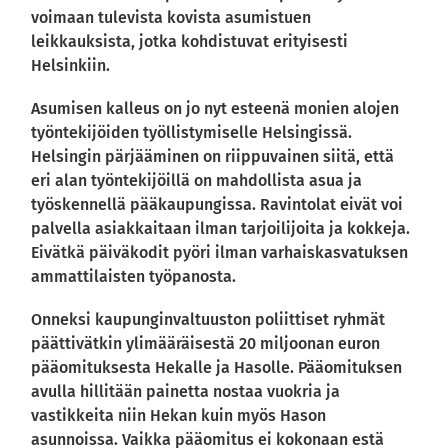
voimaan tulevista kovista asumistuen
leikkauksista, jotka kohdistuvat erityisesti
Helsinkiin.
Asumisen kalleus on jo nyt esteenä monien alojen
työntekijöiden työllistymiselle Helsingissä.
Helsingin pärjääminen on riippuvainen siitä, että
eri alan työntekijöillä on mahdollista asua ja
työskennellä pääkaupungissa. Ravintolat eivät voi
palvella asiakkaitaan ilman tarjoilijoita ja kokkeja.
Eivätkä päiväkodit pyöri ilman varhaiskasvatuksen
ammattilaisten työpanosta.
Onneksi kaupunginvaltuuston poliittiset ryhmät
päättivätkin ylimääräisestä 20 miljoonan euron
pääomituksesta Hekalle ja Hasolle. Pääomituksen
avulla hillitään painetta nostaa vuokria ja
vastikkeita niin Hekan kuin myös Hason
asunnoissa. Vaikka pääomitus ei kokonaan estä