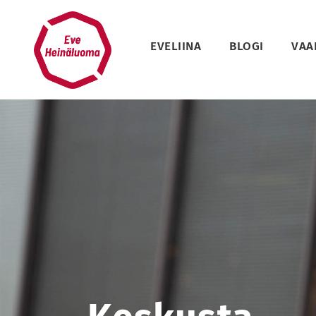
Siirry
sisältöön
EVELIINA
BLOGI
VAA