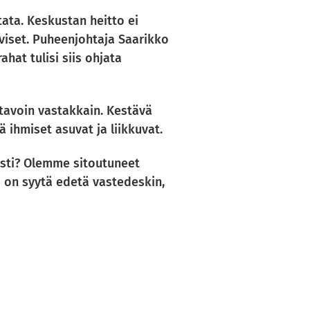
tata. Keskustan heitto ei
iviset. Puheenjohtaja Saarikko
hat tulisi siis ohjata
tavoin vastakkain. Kestävä
 ihmiset asuvat ja liikkuvat.
esti? Olemme sitoutuneet
la on syytä edetä vastedeskin,