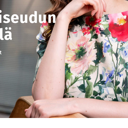
iseudun
lä
t