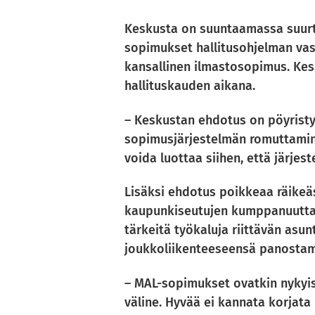
Keskusta on suuntaamassa suurt
sopimukset hallitusohjelman vas
kansallinen ilmastosopimus. Kes
hallituskauden aikana.
– Keskustan ehdotus on pöyristyt
sopimusjärjestelmän romuttamine
voida luottaa siihen, että järje
Lisäksi ehdotus poikkeaa räikeäs
kaupunkiseutujen kumppanuutta j
tärkeitä työkaluja riittävän as
joukkoliikenteeseensä panostam
– MAL-sopimukset ovatkin nykyi
väline. Hyvää ei kannata korjata