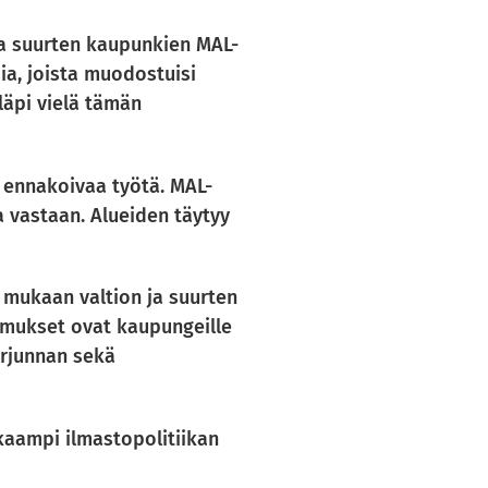
a suurten kaupunkien MAL-
ia, joista muodostuisi
äpi vielä tämän
a ennakoivaa työtä. MAL-
 vastaan. Alueiden täytyy
 mukaan valtion ja suurten
imukset ovat kaupungeille
orjunnan sekä
aampi ilmastopolitiikan