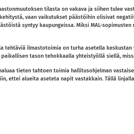
lmastonmuutoksen tilasta on vakava ja siihen tulee vas
kehitystä, vaan vaikutukset päästöihin olisivat negati
äästöistä syntyy kaupungeissa. Miksi MAL-sopimusten ra
a tehtäviä ilmastotoimia on turha asetella keskustan 
aikallisen tason tehokkaalla yhteistyöllä siellä, missä
haluaa tieten tahtoen toimia hallitusohjelman vastais
, ettei alueita aseteta napit vastakkain. Tällä linjal