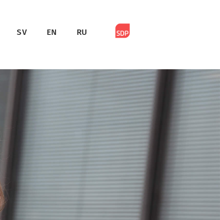
SV
EN
RU