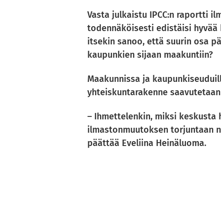
Vasta julkaistu IPCC:n raportti i
todennäköisesti edistäisi hyvää 
itsekin sanoo, että suurin osa p
kaupunkien sijaan maakuntiin?
Maakunnissa ja kaupunkiseuduill
yhteiskuntarakenne saavutetaan p
– Ihmettelenkin, miksi keskusta 
ilmastonmuutoksen torjuntaan niin
päättää Eveliina Heinäluoma.