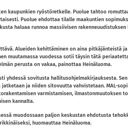
en kaupunkien ryöstöretkelle. Puolue tahtoo romutta
taisesti. Puolue ehdottaa tilalle maakuntien sopimuks
kusta haluaa runnoa massiivisen rakenneuudistuksen l
tävä. Alueiden kehittäminen on aina pitkäjänteistä j
n muutamassa vuodessa sotii täysin tätä periaatetta
stelmän perusta on vakaa, painottaa Heinäluoma.
ti yhdessä sovitusta hallitusohjelmakirjauksesta. Sen
atketaan ja niiden sitovuutta vahvistetaan. MAL-sop
untorakentamisen varmistamisen, ilmastonmuutoksen t
isen kannalta.
sessä muodossaan paljon keskustan ehdotusta tehokk
 rikkinäiseksi, huomauttaa Heinäluoma.