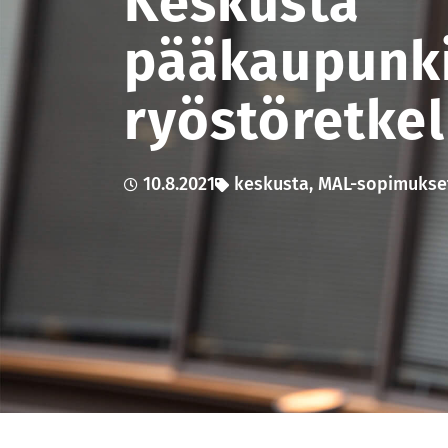
Keskusta
pääkaupunk
ryöstöretkel
10.8.2021
keskusta
,
MAL-sopimukse