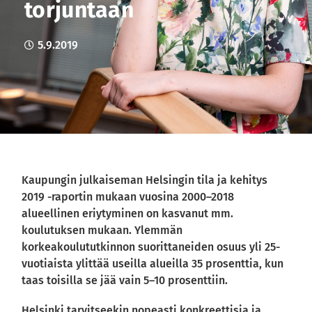
torjuntaan
5.9.2019
Kaupungin julkaiseman Helsingin tila ja kehitys
2019 -raportin mukaan vuosina 2000–2018
alueellinen eriytyminen on kasvanut mm.
koulutuksen mukaan. Ylemmän
korkeakoulututkinnon suorittaneiden osuus yli 25-
vuotiaista ylittää useilla alueilla 35 prosenttia, kun
taas toisilla se jää vain 5–10 prosenttiin.
Helsinki tarvitseekin nopeasti konkreettisia ja