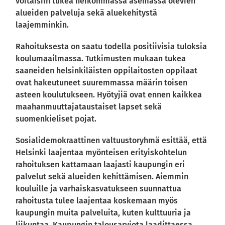
voitaisiin tukea heikommassa asemassa olevien
alueiden palveluja sekä aluekehitystä
laajemminkin.
Rahoituksesta on saatu todella positiivisia tuloksia
koulumaailmassa. Tutkimusten mukaan tukea
saaneiden helsinkiläisten oppilaitosten oppilaat
ovat hakeutuneet suuremmassa määrin toisen
asteen koulutukseen. Hyötyjiä ovat ennen kaikkea
maahanmuuttajataustaiset lapset sekä
suomenkieliset pojat.
Sosialidemokraattinen valtuustoryhmä esittää, että
Helsinki laajentaa myönteisen erityiskohtelun
rahoituksen kattamaan laajasti kaupungin eri
palvelut sekä alueiden kehittämisen. Aiemmin
kouluille ja varhaiskasvatukseen suunnattua
rahoitusta tulee laajentaa koskemaan myös
kaupungin muita palveluita, kuten kulttuuria ja
liikuntaa. Kaupungin talousarviota laadittaessa