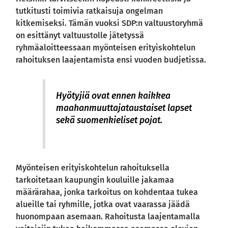
tutkitusti toimivia ratkaisuja ongelman
kitkemiseksi. Tämän vuoksi SDP:n valtuustoryhmä
on esittänyt valtuustolle jätetyssä
ryhmäaloitteessaan myönteisen erityiskohtelun
rahoituksen laajentamista ensi vuoden budjetissa.
Hyötyjiä ovat ennen kaikkea
maahanmuuttajataustaiset lapset
sekä suomenkieliset pojat.
Myönteisen erityiskohtelun rahoituksella
tarkoitetaan kaupungin kouluille jakamaa
määrärahaa, jonka tarkoitus on kohdentaa tukea
alueille tai ryhmille, jotka ovat vaarassa jäädä
huonompaan asemaan. Rahoitusta laajentamalla