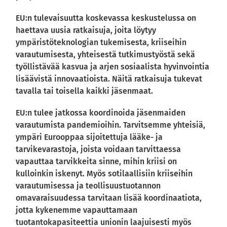
EU:n tulevaisuutta koskevassa keskustelussa on
haettava uusia ratkaisuja, joita löytyy
ympäristöteknologian tukemisesta, kriiseihin
varautumisesta, yhteisestä tutkimustyöstä sekä
työllistävää kasvua ja arjen sosiaalista hyvinvointia
lisäävistä innovaatioista. Näitä ratkaisuja tukevat
tavalla tai toisella kaikki jäsenmaat.
EU:n tulee jatkossa koordinoida jäsenmaiden
varautumista pandemioihin. Tarvitsemme yhteisiä,
ympäri Eurooppaa sijoitettuja lääke- ja
tarvikevarastoja, joista voidaan tarvittaessa
vapauttaa tarvikkeita sinne, mihin kriisi on
kulloinkin iskenyt. Myös sotilaallisiin kriiseihin
varautumisessa ja teollisuustuotannon
omavaraisuudessa tarvitaan lisää koordinaatiota,
jotta kykenemme vapauttamaan
tuotantokapasiteettia unionin laajuisesti myös