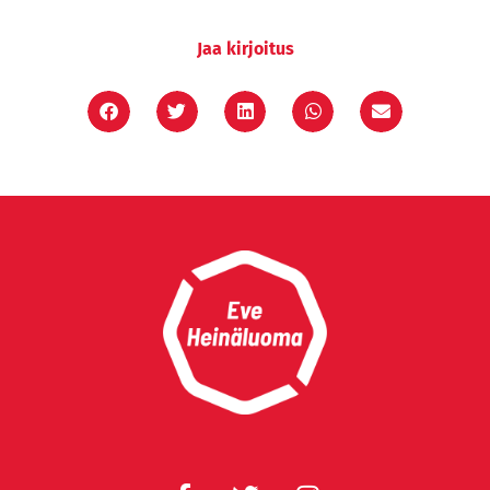
Jaa kirjoitus
F
T
I